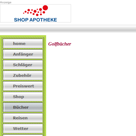
Anz
eige
Golfbücher