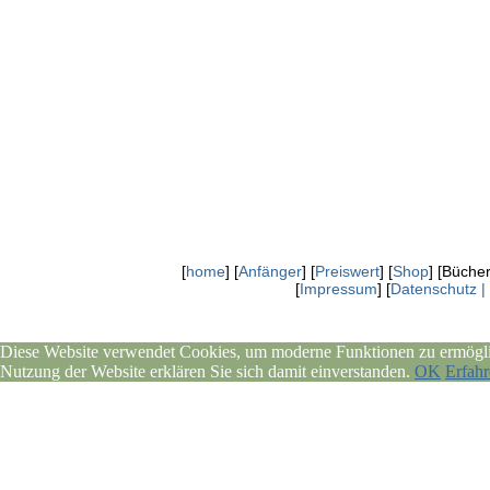
[
home
] [
Anfänger
] [
Preiswert
] [
Shop
] [Bücher
[
Impressum
] [
Datenschutz |
Diese Website verwendet Cookies, um moderne Funktionen zu ermöglic
Nutzung der Website erklären Sie sich damit einverstanden.
OK
Erfahr