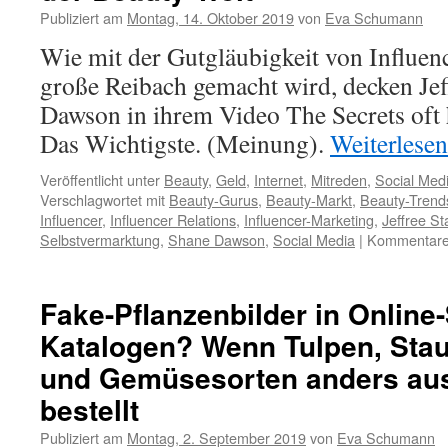
Publiziert am
Montag, 14. Oktober 2019
von
Eva Schumann
Wie mit der Gutgläubigkeit von Influe
große Reibach gemacht wird, decken Jef
Dawson in ihrem Video The Secrets oft 
Das Wichtigste. (Meinung).
Weiterlese
Veröffentlicht unter
Beauty
,
Geld
,
Internet
,
Mitreden
,
Social Med
Verschlagwortet mit
Beauty-Gurus
,
Beauty-Markt
,
Beauty-Trend
Influencer
,
Influencer Relations
,
Influencer-Marketing
,
Jeffree St
Selbstvermarktung
,
Shane Dawson
,
Social Media
|
Kommentare 
Fake-Pflanzenbilder in Onlin
Katalogen? Wenn Tulpen, Sta
und Gemüsesorten anders au
bestellt
Publiziert am
Montag, 2. September 2019
von
Eva Schumann