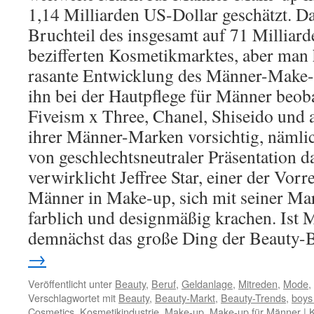
1,14 Milliarden US-Dollar geschätzt. Da
Bruchteil des insgesamt auf 71 Milliar
bezifferten Kosmetikmarktes, aber man 
rasante Entwicklung des Männer-Make
ihn bei der Hautpflege für Männer beo
Fiveism x Three, Chanel, Shiseido und a
ihrer Männer-Marken vorsichtig, nämli
von geschlechtsneutraler Präsentation
verwirklicht Jeffree Star, einer der Vorr
Männer in Make-up, sich mit seiner Mark
farblich und designmäßig krachen. Ist
demnächst das große Ding der Beauty-
→
Veröffentlicht unter
Beauty
,
Beruf
,
Geldanlage
,
Mitreden
,
Mode
,
Verschlagwortet mit
Beauty
,
Beauty-Markt
,
Beauty-Trends
,
boys
Cosmetics
,
Kosmetikindustrie
,
Make-up
,
Make-up für Männer
|
K