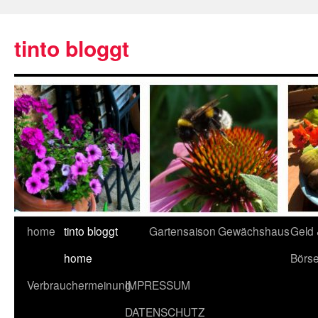
tinto bloggt
home
tinto bloggt
Gartensaison
Gewächshaus
Geld
home
Börs
Verbrauchermeinung
IMPRESSUM
DATENSCHUTZ