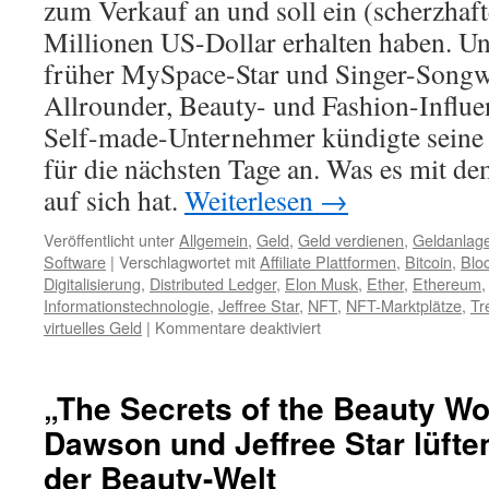
zum Verkauf an und soll ein (scherzhaf
Millionen US-Dollar erhalten haben. Und
früher MySpace-Star und Singer-Songwri
Allrounder, Beauty- und Fashion-Influe
Self-made-Unternehmer kündigte seine 
für die nächsten Tage an. Was es mit 
auf sich hat.
Weiterlesen
→
Veröffentlicht unter
Allgemein
,
Geld
,
Geld verdienen
,
Geldanlag
Software
|
Verschlagwortet mit
Affiliate Plattformen
,
Bitcoin
,
Blo
Digitalisierung
,
Distributed Ledger
,
Elon Musk
,
Ether
,
Ethereum
Informationstechnologie
,
Jeffree Star
,
NFT
,
NFT-Marktplätze
,
Tr
virtuelles Geld
|
Kommentare deaktiviert
„The Secrets of the Beauty Wo
Dawson und Jeffree Star lüft
der Beauty-Welt