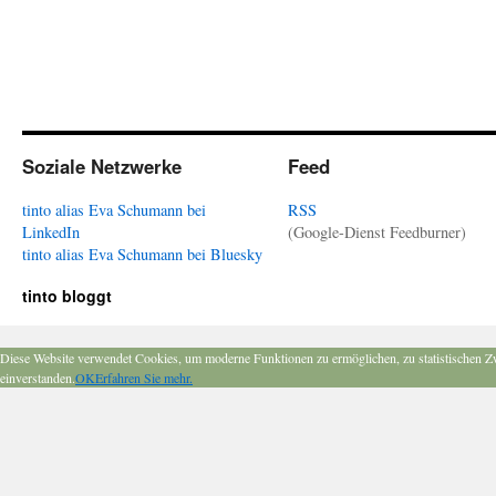
Soziale Netzwerke
Feed
tinto alias Eva Schumann bei
RSS
LinkedIn
(Google-Dienst Feedburner)
tinto alias Eva Schumann bei Bluesky
tinto bloggt
Diese Website verwendet Cookies, um moderne Funktionen zu ermöglichen, zu statistischen Z
einverstanden.
OK
Erfahren Sie mehr.