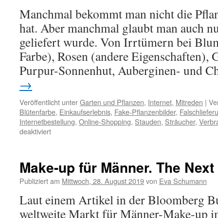
Manchmal bekommt man nicht die Pflanz
hat. Aber manchmal glaubt man auch nur
geliefert wurde. Von Irrtümern bei Blu
Farbe), Rosen (andere Eigenschaften), G
Purpur-Sonnenhut, Auberginen- und Ch
→
Veröffentlicht unter
Garten und Pflanzen
,
Internet
,
Mitreden
|
Ve
Blütenfarbe
,
Einkaufserlebnis
,
Fake-Pflanzenbilder
,
Falschliefer
Internetbestellung
,
Online-Shopping
,
Stauden
,
Sträucher
,
Verbr
deaktiviert
Make-up für Männer. The Next
Publiziert am
Mittwoch, 28. August 2019
von
Eva Schumann
Laut einem Artikel in der Bloomberg B
weltweite Markt für Männer-Make-up i