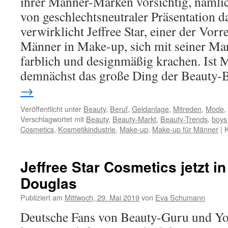
ihrer Männer-Marken vorsichtig, nämli
von geschlechtsneutraler Präsentation
verwirklicht Jeffree Star, einer der Vorr
Männer in Make-up, sich mit seiner Mark
farblich und designmäßig krachen. Ist
demnächst das große Ding der Beauty-
→
Veröffentlicht unter
Beauty
,
Beruf
,
Geldanlage
,
Mitreden
,
Mode
,
Verschlagwortet mit
Beauty
,
Beauty-Markt
,
Beauty-Trends
,
boys
Cosmetics
,
Kosmetikindustrie
,
Make-up
,
Make-up für Männer
|
K
Jeffree Star Cosmetics jetzt i
Douglas
Publiziert am
Mittwoch, 29. Mai 2019
von
Eva Schumann
Deutsche Fans von Beauty-Guru und You