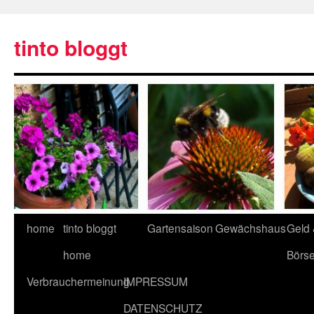
tinto bloggt
home
tinto bloggt
Gartensaison
Gewächshaus
Geld
home
Börs
Verbrauchermeinung
IMPRESSUM
DATENSCHUTZ