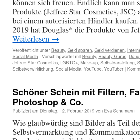
können sich freuen. Endlich kann man 
Produkte (Jeffree Star Cosmetics, JSC)
bei einem autorisierten Händler kaufen.
2019 hat Douglas* die Produkte von Jef
Weiterlesen
→
Veröffentlicht unter
Beauty
,
Geld sparen
,
Geld verdienen
,
Intern
Social Media
|
Verschlagwortet mit
Beauty
,
Beauty-Gurus
,
Doug
Jeffree Star Cosmetics
,
LGBTQ+
,
Make-up
,
Selbstdarstellung
,
S
Selbstverwirklichung
,
Social Media
,
YouTube
,
YouTuber
|
Komme
Schöner Schein mit Filtern, F
Photoshop & Co.
Publiziert am
Dienstag, 12. Februar 2019
von
Eva Schumann
Wie glaubwürdig sind Bilder als Teil de
Selbstvermarktung und Kommunikation 