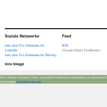
Soziale Netzwerke
Feed
tinto alias Eva Schumann bei
RSS
LinkedIn
(Google-Dienst Feedburner)
tinto alias Eva Schumann bei Bluesky
tinto bloggt
Diese Website verwendet Cookies, um moderne Funktionen zu ermöglichen, zu statistischen Z
einverstanden.
OK
Erfahren Sie mehr.