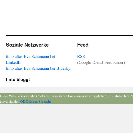
Soziale Netzwerke
Feed
tinto alias Eva Schumann bei
RSS
LinkedIn
(Google-Dienst Feedburner)
tinto alias Eva Schumann bei Bluesky
tinto bloggt
Diese Website verwendet Cookies, um moderne Funktionen zu ermöglichen, zu statistischen Z
einverstanden.
OK
Erfahren Sie mehr.