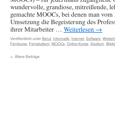
wundervolle, grandiose, mitreißende, le
gemachte MOOCs, bei denen man vom K
Umsetzung die Begeisterung des Profes
ihrer Mitarbeiter …
Weiterlesen
→
Veröffentlicht unter
Beruf
,
Informatik
,
Internet
,
Software
,
Weiterb
Fernkurse
,
Fernstudium
,
MOOCs
,
Online-Kurse
,
Studium
,
Weite
←
Ältere Beiträge