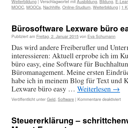
Weiterbildung
|
Verschlagwortet mit
Ausbildung
,
Bildung
,
E-Lear
MOOC
,
MOOCs
,
Nachhilfe
,
Online-Studium
,
Weiterbildung
|
1 
Bürosoftware Lexware büro ea
Publiziert am
Freitag, 2. Januar 2015
von
Eva Schumann
Das wird andere Freiberufler und Unte
interessieren: Aktuell erprobe ich im 
büro easy, eine Software für Buchhaltu
Büromanagement. Meine ersten Eindrü
habe ich in meinem Blog für Text und
Lexware büro easy …
Weiterlesen
→
Veröffentlicht unter
Geld
,
Software
|
Kommentare deaktiviert
Steuererklärung – schrittche