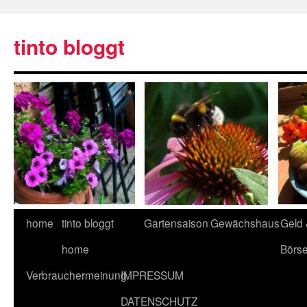
tinto bloggt
home
tinto bloggt
Gartensaison
Gewächshaus
Geld
home
Börs
Verbrauchermeinung
IMPRESSUM
DATENSCHUTZ