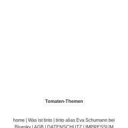
Tomaten-Themen
home
|
Was ist tinto
|
tinto alias Eva Schumann bei
Bluesky
|
AGB
|
DATENSCHUTZ | IMPRESSUM