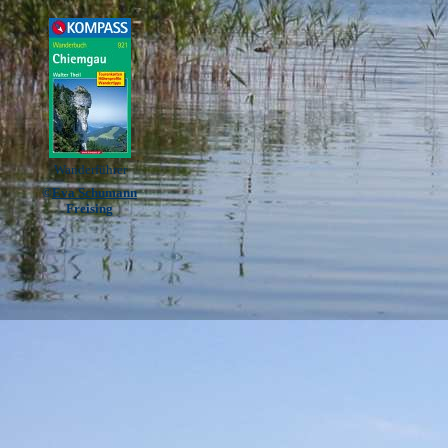
Wanderführer
©
Eva Schumann
Freising