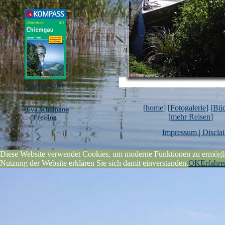
Wanderführer
[
home
] [
Fotogalerie
] [
Büc
©
Eva Schumann
[
mehr Reisen
]
Freising
Impressum | Discla
Diese Website verwendet Cookies, um moderne Funktionen zu ermöglic
Nutzung der Website erklären Sie sich damit einverstanden.
OK
Erfahre