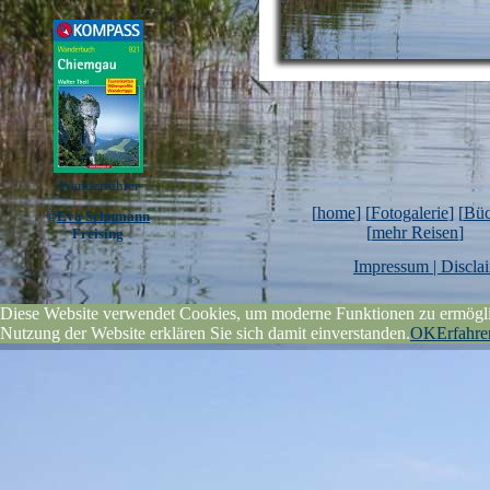
Wanderführer
[
home
] [
Fotogalerie
] [
Büc
©
Eva Schumann
[
mehr Reisen
]
Freising
Impressum | Discla
Diese Website verwendet Cookies, um moderne Funktionen zu ermöglic
Nutzung der Website erklären Sie sich damit einverstanden.
OK
Erfahre