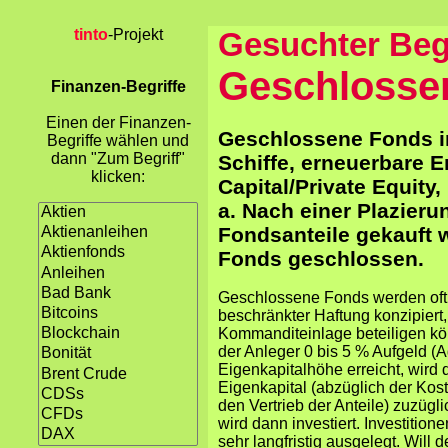
tinto
-Projekt
Gesuchter Begr
Geschlosse
Finanzen-Begriffe
Einen der Finanzen-
Geschlossene Fonds in
Begriffe wählen und
dann "Zum Begriff"
Schiffe, erneuerbare E
klicken:
Capital/Private Equity
a. Nach einer Plazier
Fondsanteile gekauft 
Fonds geschlossen.
Geschlossene Fonds werden oft 
beschränkter Haftung konzipiert,
Kommanditeinlage beteiligen kön
der Anleger 0 bis 5 % Aufgeld (A
Eigenkapitalhöhe erreicht, wird
Eigenkapital (abzüglich der Kos
den Vertrieb der Anteile) zuzü
wird dann investiert. Investition
sehr langfristig ausgelegt. Will