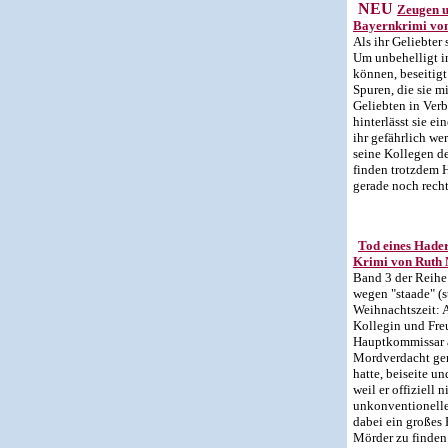
NEU
Zeugen u
Bayernkrimi von
Als ihr Geliebter s
Um unbehelligt in
können, beseitigt
Spuren, die sie m
Geliebten in Ver
hinterlässt sie ein
ihr gefährlich w
seine Kollegen d
finden trotzdem H
gerade noch rechtz
Tod eines Hade
Krimi von Ruth 
Band 3 der Reihe
wegen "staade" (s
Weihnachtszeit: A
Kollegin und Fre
Hauptkommissar a
Mordverdacht gerä
hatte, beiseite un
weil er offiziell n
unkonventionell
dabei ein großes
Mörder zu finden