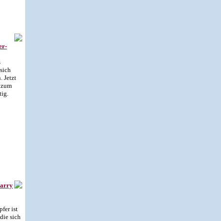
er-
s
 sich
 Jetzt
d zum
ig.
Harry
fer ist
die sich