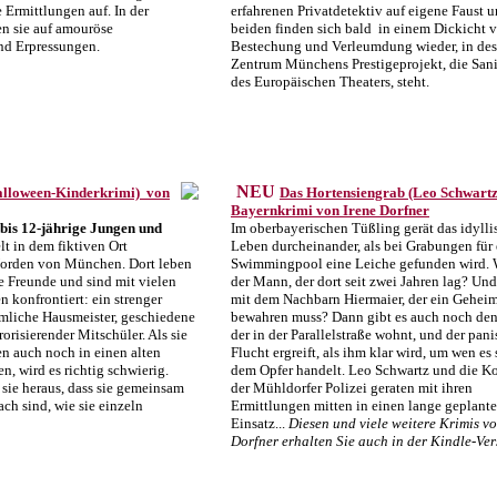
Ermittlungen auf. In der
erfahrenen Privatdetektiv auf eigene Faust u
en sie auf amouröse
beiden finden sich bald in einem Dickicht 
nd Erpressungen.
Bestechung und Verleumdung wieder, in de
Zentrum Münchens Prestigeprojekt, die San
des Europäischen Theaters, steht.
NEU
alloween-Kinderkrimi) von
Das Hortensiengrab (Leo Schwartz
Bayernkrimi von Irene Dorfner
 bis 12-jährige Jungen und
Im oberbayerischen Tüßling gerät das idylli
elt in dem fiktiven Ort
Leben durcheinander, als bei Grabungen für
orden von München. Dort leben
Swimmingpool eine Leiche gefunden wird. W
e Freunde und sind mit vielen
der Mann, der dort seit zwei Jahren lag? Und
 konfrontiert: ein strenger
mit dem Nachbarn Hiermaier, der ein Gehei
imliche Hausmeister, geschiedene
bewahren muss? Dann gibt es auch noch de
rorisierender Mitschüler. Als sie
der in der Parallelstraße wohnt, und der pani
n auch noch in einen alten
Flucht ergreift, als ihm klar wird, um wen es 
n, wird es richtig schwierig.
dem Opfer handelt. Leo Schwartz und die K
sie heraus, dass sie gemeinsam
der Mühldorfer Polizei geraten mit ihren
ach sind, wie sie einzeln
Ermittlungen mitten in einen lange geplan
Einsatz...
Diesen und viele weitere Krimis vo
Dorfner erhalten Sie auch in der Kindle-Ver