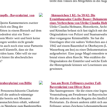
treibt ihm Tränen des Mitgefühls in die Aug
impfls - Bayernkrimi von
Aktenzeichen 1 KL-So 59/42: Die
Ermittlungsakte Cäzilie Bauer: Dokument
Quirin Kammermeiers zweiter
eines Verbrechens von Ulrike Claudia Ho
ntlich ein Ding der
Ulrike Claudia Hofmann, Historikerin, Archi
itten in einem Bierzelt auf dem
und Krimifan befasst sich fast täglich mit de
denfest sitzt ein Toter -
Originalakten von Polizei und Staatsanwalts
inem Motiv weit und breit keine
über vergangene Kriminalfälle. Sie hat die
lungen werden nicht gerade
Unterlagen über ein wahres Verbrechen aus 
irin auch noch eine neue Partnerin
1942 auf einem Bauernhof in Oberbayern (L
ll klarstellt, dass sie ihn
Wasserburg am Inn) zu einer Dokumentation
eiden kann. Oder will sie nur
aufgearbeitet: Eine junge Magd ermordete r
er hinter ihr abscheuliches
brutal einen alten Knecht. Was erzählen die
t?
Originalakten der Ermittler und welche Einb
die Hintergründe können wir Leserinnen un
gewinnen.
ürnbergkrimi von Billie
Sau am Brett: Fellingers zweiter Fall,
Bayernkrimi von Oliver Kern
Personenschützerin Charlotte
Das Sautrogrennen - für die einen eine lege
oll die arabisch-stämmige
Veranstaltung am Freudensee im Bayerische
die bereits seit Monaten
Für die anderen eher die Regatta des ländli
assnachrichten erhält, während
Proletariats. Zu diesen anderen zählt sich au
s in Nürnberg zum Bardentreffen
Fellinger, seines Zeichens Lebensmittelkont