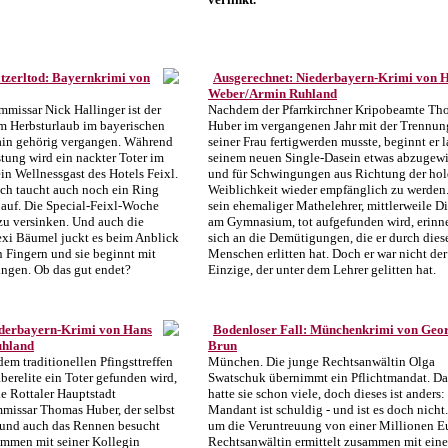
tzerltod: Bayernkrimi von
Ausgerechnet: Niederbayern-Krimi von 
Weber/Armin Ruhland
missar Nick Hallinger ist der
Nachdem der Pfarrkirchner Kripobeamte Th
em Herbsturlaub im bayerischen
Huber im vergangenen Jahr mit der Trennun
ain gehörig vergangen. Während
seiner Frau fertigwerden musste, beginnt er 
tung wird ein nackter Toter im
seinem neuen Single-Dasein etwas abzugew
in Wellnessgast des Hotels Feixl.
und für Schwingungen aus Richtung der ho
ich taucht auch noch ein Ring
Weiblichkeit wieder empfänglich zu werden.
auf. Die Special-Feixl-Woche
sein ehemaliger Mathelehrer, mittlerweile Di
zu versinken. Und auch die
am Gymnasium, tot aufgefunden wird, erinne
exi Bäumel juckt es beim Anblick
sich an die Demütigungen, die er durch dies
n Fingern und sie beginnt mit
Menschen erlitten hat. Doch er war nicht der
ngen. Ob das gut endet?
Einzige, der unter dem Lehrer gelitten hat.
ederbayern-Krimi von Hans
Bodenloser Fall: Münchenkrimi von Geo
uhland
Brun
em traditionellen Pfingsttreffen
München. Die junge Rechtsanwältin Olga
berelite ein Toter gefunden wird,
Swatschuk übernimmt ein Pflichtmandat. D
ie Rottaler Hauptstadt
hatte sie schon viele, doch dieses ist anders:
mmissar Thomas Huber, der selbst
Mandant ist schuldig - und ist es doch nicht
t und auch das Rennen besucht
um die Veruntreuung von einer Millionen Eu
ammen mit seiner Kollegin
Rechtsanwältin ermittelt zusammen mit ein