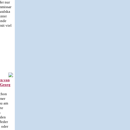
fer nur
mmissar
owalska
inter
ünde
mit viel
en von
f Georg
schon
imer
lau am
te
n
rden
Jeder
n oder