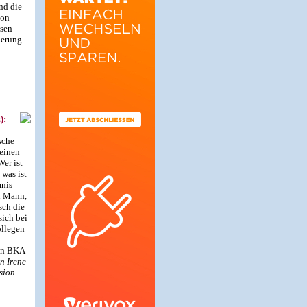
nd die
von
ssen
ierung
):
sche
 einen
er ist
 was ist
mnis
n Mann,
sch die
sich bei
ollegen
ten BKA-
n Irene
sion.