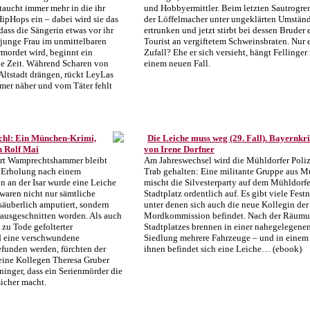
taucht immer mehr in die ihr
und Hobbyermittler. Beim letzten Sautrogren
ipHops ein – dabei wird sie das
der Löffelmacher unter ungeklärten Umstän
 dass die Sängerin etwas vor ihr
ertrunken und jetzt stirbt bei dessen Bruder 
e junge Frau im unmittelbaren
Tourist an vergiftetem Schweinsbraten. Nur 
mordet wird, beginnt ein
Zufall? Ehe er sich versieht, hängt Fellinger 
ie Zeit. Während Scharen von
einem neuen Fall.
Altstadt drängen, rückt LeyLas
mmer näher und vom Täter fehlt
hl: Ein München-Krimi,
Die Leiche muss weg (29. Fall). Bayernkr
 Rolf Mai
von Irene Dorfner
rt Wamprechtshammer bleibt
Am Jahreswechsel wird die Mühldorfer Poliz
e Erholung nach einem
Trab gehalten: Eine militante Gruppe aus 
n an der Isar wurde eine Leiche
mischt die Silvesterparty auf dem Mühldorfe
waren nicht nur sämtliche
Stadtplatz ordentlich auf. Es gibt viele Fes
säuberlich amputiert, sondern
unter denen sich auch die neue Kollegin der
rausgeschnitten worden. Als auch
Mordkommission befindet. Nach der Räumu
zu Tode gefolterter
Stadtplatzes brennen in einer nahegelegene
nd eine verschwundene
Siedlung mehrere Fahrzeuge – und in einem
funden werden, fürchten der
ihnen befindet sich eine Leiche… (ebook)
ine Kollegen Theresa Gruber
ninger, dass ein Serienmörder die
icher macht.