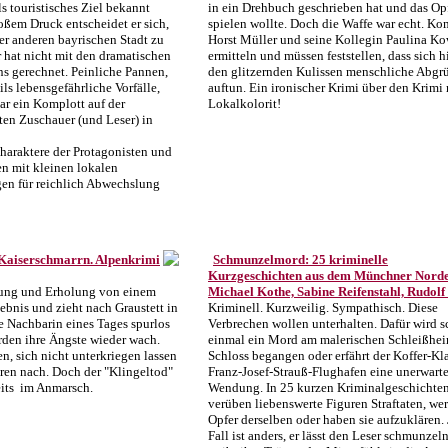
s touristisches Ziel bekannt
in ein Drehbuch geschrieben hat und das Op
oßem Druck entscheidet er sich,
spielen wollte. Doch die Waffe war echt. Ko
ner anderen bayrischen Stadt zu
Horst Müller und seine Kollegin Paulina K
 hat nicht mit den dramatischen
ermitteln und müssen feststellen, dass sich h
ns gerechnet. Peinliche Pannen,
den glitzernden Kulissen menschliche Abgr
ils lebensgefährliche Vorfälle,
auftun. Ein ironischer Krimi über den Krimi 
ar ein Komplott auf der
Lokalkolorit!
ten Zuschauer (und Leser) in
haraktere der Protagonisten und
en mit kleinen lokalen
gen für reichlich Abwechslung
 Kaiserschmarrn. Alpenkrimi
Schmunzelmord: 25 kriminelle
Kurzgeschichten aus dem Münchner Nord
ung und Erholung von einem
Michael Kothe, Sabine Reifenstahl, Rudol
ebnis und zieht nach Graustett in
Kriminell. Kurzweilig. Sympathisch. Diese
re Nachbarin eines Tages spurlos
Verbrechen wollen unterhalten. Dafür wird 
rden ihre Ängste wieder wach.
einmal ein Mord am malerischen Schleißhe
en, sich nicht unterkriegen lassen
Schloss begangen oder erfährt der Koffer-K
ren nach. Doch der "Klingeltod"
Franz-Josef-Strauß-Flughafen eine unerwarte
eits im Anmarsch.
Wendung. In 25 kurzen Kriminalgeschichte
verüben liebenswerte Figuren Straftaten, we
Opfer derselben oder haben sie aufzuklären. 
Fall ist anders, er lässt den Leser schmunzel