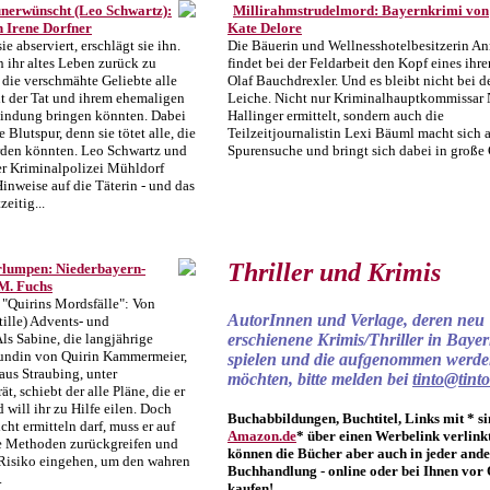
nerwünscht (Leo Schwartz):
Millirahmstrudelmord: Bayernkrimi von
 Irene Dorfner
Kate Delore
ie abserviert, erschlägt sie ihn.
Die Bäuerin und Wellnesshotelbesitzerin An
 ihr altes Leben zurück zu
findet bei der Feldarbeit den Kopf eines ihre
 die verschmähte Geliebte alle
Olaf Bauchdrexler. Und es bleibt nicht bei d
it der Tat und ihrem ehemaligen
Leiche. Nicht nur Kriminalhauptkommissar 
bindung bringen könnten. Dabei
Hallinger ermittelt, sondern auch die
e Blutspur, denn sie tötet alle, die
Teilzeitjournalistin Lexi Bäuml macht sich 
erden könnten. Leo Schwartz und
Spurensuche und bringt sich dabei in große 
er Kriminalpolizei Mühldorf
inweise auf die Täterin - und das
eitig...
Thriller und Krimis
rlumpen: Niederbayern-
M. Fuchs
 "Quirins Mordsfälle": Von
AutorInnen und Verlage, deren neu
tille) Advents- und
ls Sabine, die langjährige
erschienene Krimis/Thriller in Baye
undin von Quirin Kammermeier,
spielen und die aufgenommen werd
us Straubing, unter
möchten, bitte melden bei
tinto@tinto
t, schiebt der alle Pläne, die er
d will ihr zu Hilfe eilen. Doch
Buchabbildungen, Buchtitel, Links mit * si
icht ermitteln darf, muss er auf
Amazon.de
* über einen Werbelink verlinkt
e Methoden zurückgreifen und
können die Bücher aber auch in jeder and
 Risiko eingehen, um den wahren
Buchhandlung - online oder bei Ihnen vor 
.
kaufen!