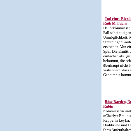
Tod eines Bierd
Ruth M. Fuchs
Hauptkommissar 
Fall scheint eige
Unmöglichkeit: M
Straubinger Gäubo
erstochen. Von e
Spur. Die Ermitt
einfacher, als Qu
bekommt, die schne
überhaupt nicht l
verhindern, dass 
Geheimnis komm
Böse Barden, N
Rubin
Kommissarin und 
»Charly« Braun s
Rapperin LeyLa, 
Drohbriefe und H
ihres Aufenthalte