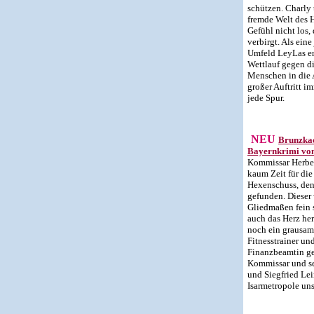
schützen. Charly 
fremde Welt des H
Gefühl nicht los,
verbirgt. Als ein
Umfeld LeyLas er
Wettlauf gegen d
Menschen in die 
großer Auftritt i
jede Spur.
NEU
Brunzkac
Bayernkrimi von
Kommissar Herbe
kaum Zeit für di
Hexenschuss, den
gefunden. Dieser 
Gliedmaßen fein 
auch das Herz he
noch ein grausam 
Fitnesstrainer u
Finanzbeamtin ge
Kommissar und se
und Siegfried Lei
Isarmetropole uns