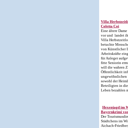
Villa Herbstzeit
Coletta Coi
Eine ältere Dame
vor und landet i
Villa Herbstzeitl
betuchte Mensche
von Künstlicher 
Arbeitskräfte ein
für Anleger aufge
fitte Seniorin erm
will die wahren 
Öffentlichkeit in
ungewöhnlichen 
sowohl der Heimle
Beteiligten in di
Leben bezahlen 
Hexenjagd im W
Bayernkrimi von
Der Tourismusdir
Städtchens im Wi
Aichach-Friedberg