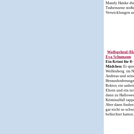
Mandy Hanke die 
Traberszene stoß
Verwicklungen u
Wolfsgeheul (H
Eva Schumann
Ein Krimi für 8-
Mädchen:
Er spi
Wolfenberg im N
Andreas und sein
Herausforderungen
Rektor, ein unhe
Eltern und ein ter
dann zu Hallowee
Kriminalfall tappe
Aber dann finden 
gar nicht so schw
befürchtet hatten.