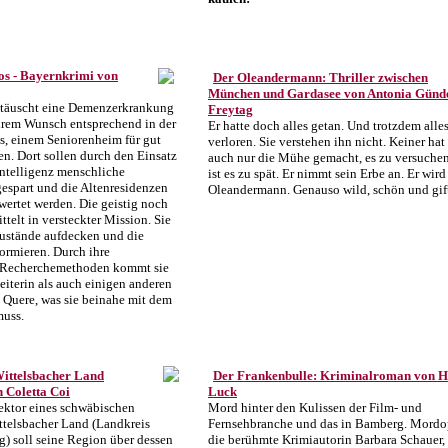
los - Bayernkrimi von
Der Oleandermann: Thriller zwischen
München und Gardasee von Antonia Günd
 täuscht eine Demenzerkrankung
Freytag
hrem Wunsch entsprechend in der
Er hatte doch alles getan. Und trotzdem alle
os, einem Seniorenheim für gut
verloren. Sie verstehen ihn nicht. Keiner hat
n. Dort sollen durch den Einsatz
auch nur die Mühe gemacht, es zu versuchen.
Intelligenz menschliche
ist es zu spät. Er nimmt sein Erbe an. Er wir
gespart und die Altenresidenzen
Oleandermann. Genauso wild, schön und gift
wertet werden. Die geistig noch
ittelt in versteckter Mission. Sie
Zustände aufdecken und die
formieren. Durch ihre
Recherchemethoden kommt sie
iterin als auch einigen anderen
e Quere, was sie beinahe mit dem
muss.
ittelsbacher Land
Der Frankenbulle: Kriminalroman von 
 Coletta Coi
Luck
ektor eines schwäbischen
Mord hinter den Kulissen der Film- und
ttelsbacher Land (Landkreis
Fernsehbranche und das in Bamberg. Mordop
) soll seine Region über dessen
die berühmte Krimiautorin Barbara Schauer, 