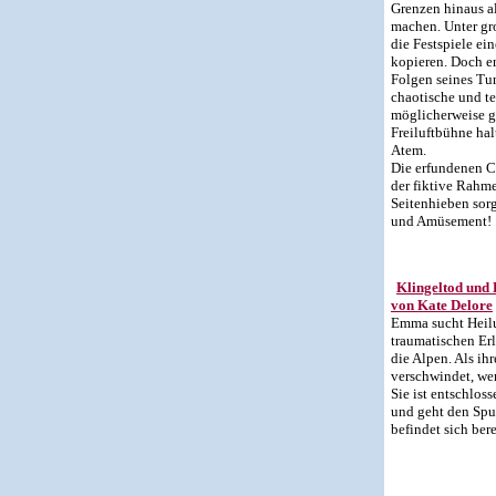
Grenzen hinaus al
machen. Unter gr
die Festspiele ei
kopieren. Doch er
Folgen seines Tu
chaotische und te
möglicherweise g
Freiluftbühne hal
Atem.
Die erfundenen C
der fiktive Rahm
Seitenhieben sor
und Amüsement!
Klingeltod und
von Kate Delore
Emma sucht Heil
traumatischen Erl
die Alpen. Als ih
verschwindet, we
Sie ist entschloss
und geht den Spu
befindet sich ber