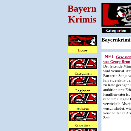
Bayern
Krimis
Bayernkrimis
NEU
Gewisse
von Georg Brun
Der leitende Mün
wird vermisst. A
Partnerin Sonja 
Privatdetektiv b
zu Rate gezogen u
ambitionierte Er
Familienvater ist
rund um illegale
verwickelt. Als e
verschwindet, wi
verschollenen Ar
Zeit.