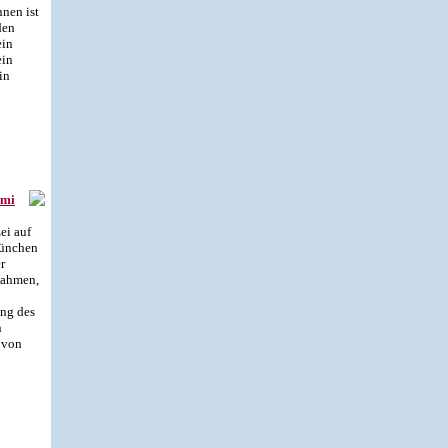
nen ist
den
ein
ein
in
imi
ei auf
München
r
tnahmen,
ng des
n
 von