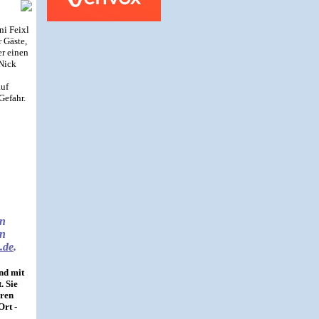
ni Feixl
r Gäste,
er einen
Nick
auf
Gefahr.
rn
en
.de
.
nd mit
. Sie
eren
Ort -