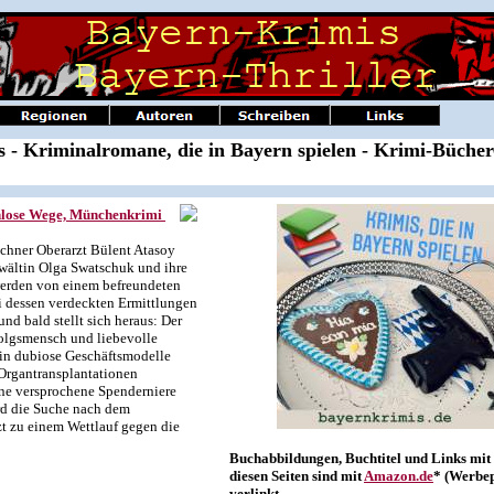
 - Kriminalromane, die in Bayern spielen - Krimi-Bücher
nlose Wege, Münchenkrimi
chner Oberarzt Bülent Atasoy
nwältin Olga Swatschuk und ihre
werden von einem befreundeten
ei dessen verdeckten Ermittlungen
nd bald stellt sich heraus: Der
folgsmensch und liebevolle
 in dubiose Geschäftsmodelle
 Organtransplantationen
ine versprochene Spenderniere
rd die Suche nach dem
zt zu einem Wettlauf gegen die
Buchabbildungen, Buchtitel und Links mit 
diesen Seiten sind mit
Amazon.de
* (Werbe
verlinkt.