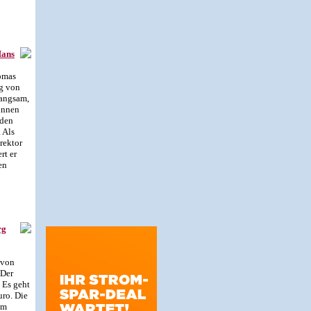
Hans
omas
g von
langsam,
innen
lden
 Als
rektor
rt er
en
rg
avon
 Der
. Es geht
ro. Die
em