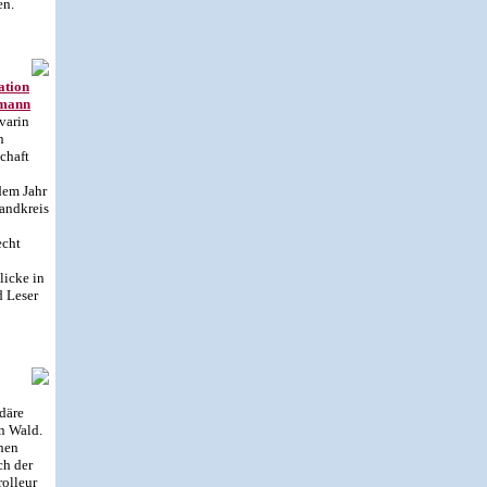
en.
ation
fmann
varin
n
chaft
dem Jahr
andkreis
echt
licke in
d Leser
ndäre
n Wald.
chen
ch der
rolleur