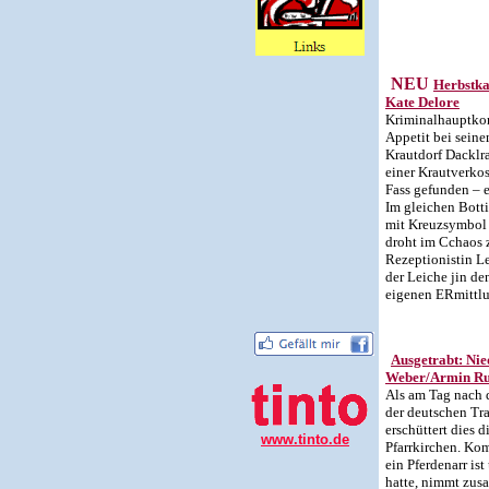
NEU
Herbstka
Kate Delore
Kriminalhauptkom
Appetit bei sein
Krautdorf Dacklr
einer Krautverkos
Fass gefunden – e
Im gleichen Bott
mit Kreuzsymbol 
droht im Cchaos 
Rezeptionistin L
der Leiche jin de
eigenen ERmittlu
Ausgetrabt: Ni
Weber/Armin R
Als am Tag nach d
der deutschen Tra
erschüttert dies d
www.tinto.de
Pfarrkirchen. Ko
ein Pferdenarr is
hatte, nimmt zus