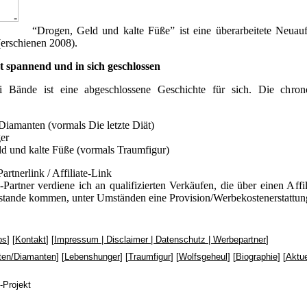
“Drogen, Geld und kalte Füße” ist eine überarbeitete Neuau
erschienen 2008).
t spannend und in sich geschlossen
i Bände ist eine abgeschlossene Geschichte für sich. Die chron
Diamanten (vormals Die letzte Diät)
er
d und kalte Füße (vormals Traumfigur)
artnerlink / Affiliate-Link
artner verdiene ich an qualifizierten Verkäufen, die über einen Affil
tande kommen, unter Umständen eine Provision/Werbekostenerstattun
ps
] [
Kontakt
] [
Impressum | Disclaimer | Datenschutz | Werbepartner
]
ten/Diamanten
] [
Lebenshunger
] [
Traumfigur
] [
Wolfsgeheul
] [
Biographie
] [
Aktue
-Projekt