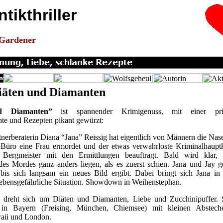
ikthriller
 Gardener
iäten und Diamanten
d Diamanten”
ist spannender Krimigenuss, mit einer pri
hte und Rezepten pikant gewürzt:
erberaterin Diana “Jana” Reissig hat eigentlich von Männern die Nase
 Büro eine Frau ermordet und der etwas verwahrloste Kriminalhaup
 Bergmeister mit den Ermittlungen beauftragt. Bald wird klar, 
des Mordes ganz anders liegen, als es zuerst schien. Jana und Jay 
bis sich langsam ein neues Bild ergibt. Dabei bringt sich Jana in 
lebensgefährliche Situation. Showdown in Weihenstephan.
dreht sich um Diäten und Diamanten, Liebe und Zucchinipuffer. S
h in Bayern (Freising, München, Chiemsee) mit kleinen Abstech
waii und London.