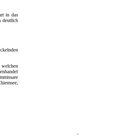
rt in das
 deutlich
ickelnden
, welchen
genhandel
ommissare
Chiemsee,