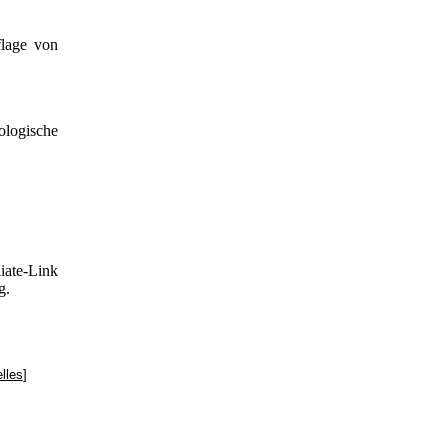
flage von
ologische
iate-Link
g.
lles
]