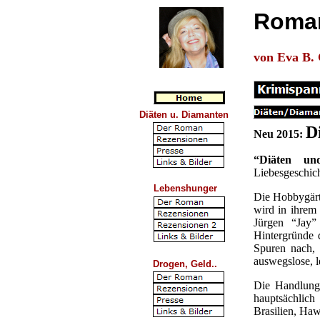
Romant
von Eva B.
Diäten u. Diamanten
D
Neu 2015:
“Diäten un
Liebesgeschic
Lebenshunger
Die Hobbygärtn
wird in ihrem
Jürgen “Jay”
Hintergründe 
Spuren nach, 
auswegslose, 
Drogen, Geld..
Die Handlung 
hauptsächlic
Brasilien, Ha