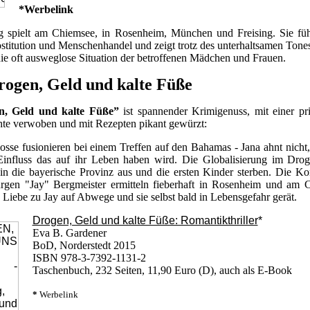
*Werbelink
spielt am Chiemsee, in Rosenheim, München und Freising. Sie füh
stitution und Menschenhandel und zeigt trotz des unterhaltsamen Tones
ie oft ausweglose Situation der betroffenen Mädchen und Frauen.
rogen, Geld und kalte Füße
n, Geld und kalte Füße”
ist spannender Krimigenuss, mit einer pr
hte verwoben und mit Rezepten pikant gewürzt:
sse fusionieren bei einem Treffen auf den Bahamas - Jana ahnt nicht
Einfluss das auf ihr Leben haben wird. Die Globalisierung im Dro
 in die bayerische Provinz aus und die ersten Kinder sterben. Die K
rgen "Jay" Bergmeister ermitteln fieberhaft in Rosenheim und am 
Liebe zu Jay auf Abwege und sie selbst bald in Lebensgefahr gerät.
Drogen, Geld und kalte Füße: Romantikthriller
*
Eva B. Gardener
BoD, Norderstedt 2015
ISBN 978-3-7392-1131-2
Taschenbuch, 232 Seiten, 11,90 Euro (D), auch als E-Book
*
Werbelink