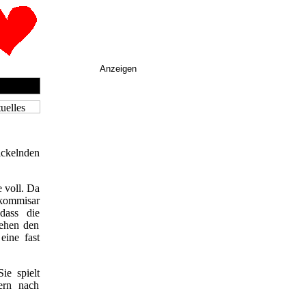
Anzeigen
ckelnden
 voll. Da
tkommisar
dass die
gehen den
eine fast
ie spielt
ern nach