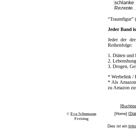
“Traumfigur” (
Jeder Band is
Jeder der dre
Reihenfolge:
1. Diäten und 
2. Lebenshung
3. Drogen, Gel
* Werbelink / P
* Als Amazon-P
zu Amazon zus
[
Buchtip
©
Eva Schumann
[Home] [
Diä
Freising
Dies ist ein
tinto