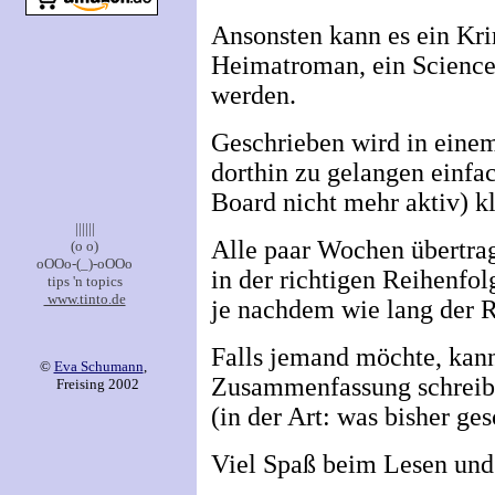
Ansonsten kann es ein Kri
Heimatroman, ein Science
werden.
Geschrieben wird in einem
dorthin zu gelangen einfa
Board nicht mehr aktiv) k
||||||
Alle paar Wochen übertrag
(o o)
oOOo-(_)-oOOo
in der richtigen Reihenfol
tips 'n topics
www.tinto.de
je nachdem wie lang der 
Falls jemand möchte, kann
©
Eva Schumann
,
Zusammenfassung schreib
Freising 2002
(in der Art: was bisher ges
Viel Spaß beim Lesen und