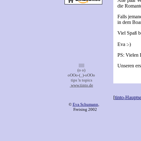
Alle paar W
die Romante
Falls jeman
in dem Boar
Viel Spaß 
Eva :-)
PS: Vielen 
||||||
Unseren ers
(o o)
oOOo-(_)-oOOo
tips 'n topics
www.tinto.de
[
tinto-Hauptse
©
Eva Schumann
,
Freising 2002