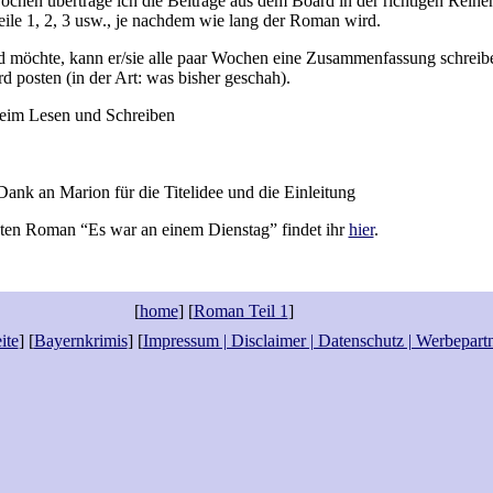
ochen übertrage ich die Beiträge aus dem Board in der richtigen Reihen
ile 1, 2, 3 usw., je nachdem wie lang der Roman wird.
d möchte, kann er/sie alle paar Wochen eine Zusammenfassung schreib
d posten (in der Art: was bisher geschah).
beim Lesen und Schreiben
Dank an Marion für die Titelidee und die Einleitung
ten Roman “Es war an einem Dienstag” findet ihr
hier
.
[
home
] [
Roman Teil 1
]
ite
] [
Bayernkrimis
] [
Impressum | Disclaimer | Datenschutz | Werbepart