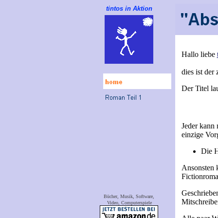
tintos in Aktion
Hallo liebe
dies ist de
Der Titel la
Jeder kann 
einzige Vorg
Die H
Ansonsten k
Fictionroma
Geschrieben
Bücher, Musik, Software,
Mitschreibe
Video, Computerspiele