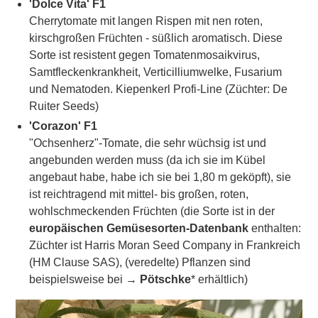
'Dolce Vita' F1
Cherrytomate mit langen Rispen mit nen roten,
kirschgroßen Früchten - süßlich aromatisch. Diese
Sorte ist resistent gegen Tomatenmosaikvirus,
Samtfleckenkrankheit, Verticilliumwelke, Fusarium
und Nematoden. Kiepenkerl Profi-Line (Züchter: De
Ruiter Seeds)
'Corazon' F1
"Ochsenherz"-Tomate, die sehr wüchsig ist und
angebunden werden muss (da ich sie im Kübel
angebaut habe, habe ich sie bei 1,80 m geköpft), sie
ist reichtragend mit mittel- bis großen, roten,
wohlschmeckenden Früchten (die Sorte ist in der
europäischen Gemüsesorten-Datenbank
enthalten:
Züchter ist Harris Moran Seed Company in Frankreich
(HM Clause SAS), (veredelte) Pflanzen sind
beispielsweise bei →
Pötschke
* erhältlich)