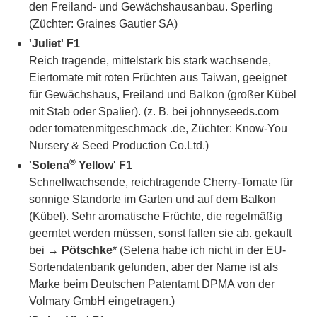
den Freiland- und Gewächshausanbau. Sperling
(Züchter: Graines Gautier SA)
'Juliet' F1
Reich tragende, mittelstark bis stark wachsende,
Eiertomate mit roten Früchten aus Taiwan, geeignet
für Gewächshaus, Freiland und Balkon (großer Kübel
mit Stab oder Spalier). (z. B. bei johnnyseeds.com
oder tomatenmitgeschmack .de, Züchter: Know-You
Nursery & Seed Production Co.Ltd.)
®
'Solena
Yellow' F1
Schnellwachsende, reichtragende Cherry-Tomate für
sonnige Standorte im Garten und auf dem Balkon
(Kübel). Sehr aromatische Früchte, die regelmäßig
geerntet werden müssen, sonst fallen sie ab. gekauft
bei →
Pötschke
* (Selena habe ich nicht in der EU-
Sortendatenbank gefunden, aber der Name ist als
Marke beim Deutschen Patentamt DPMA von der
Volmary GmbH eingetragen.)