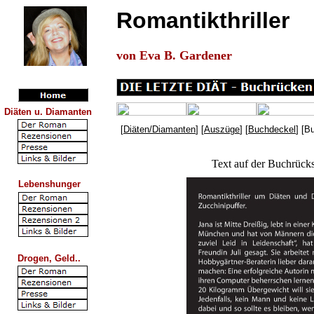
Romantikthriller
von Eva B. Gardener
Diäten u. Diamanten
[
Diäten/Diamanten
] [
Auszüge
] [
Buchdeckel
] [B
Text auf der Buchrücks
Lebenshunger
Drogen, Geld..