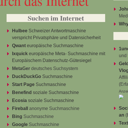
urch das Internet
Joh
Suchen im Internet
Medi
Why 
Hulbee
Schweizer Antwortmaschine
verspricht Privatsphäre und Datensicherheit
Qwant
europäische Suchmaschine
1un
Ixquick
europäische Meta- Suchmaschine mit
und 
Europäischem Datenschutz-Gütesiegel
Gel
MetaGer
deutsches Suchsystem
Vlog
DuckDuckGo
Suchmaschine
Affi
(Erf
Start Page
Suchmaschine
Anze
Benefind
soziale Suchmaschine
Ecosia
soziale Suchmaschine
Soci
Fireball
anonyme Suchmaschine
an
(
Bing
Suchmaschine
Tex
Google
Suchmaschine