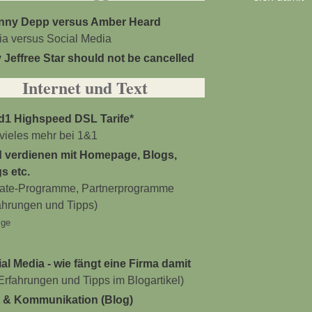
nny Depp versus Amber Heard
a versus Social Media
Jeffree Star should not be cancelled
Internet und Text
d1 Highspeed DSL Tarife
*
vieles mehr bei 1&1
d verdienen mit Homepage, Blogs,
s etc.
liate-Programme, Partnerprogramme
ahrungen und Tipps)
ige
al Media - wie fängt eine Firma damit
Erfahrungen und Tipps im Blogartikel)
t & Kommunikation (Blog)