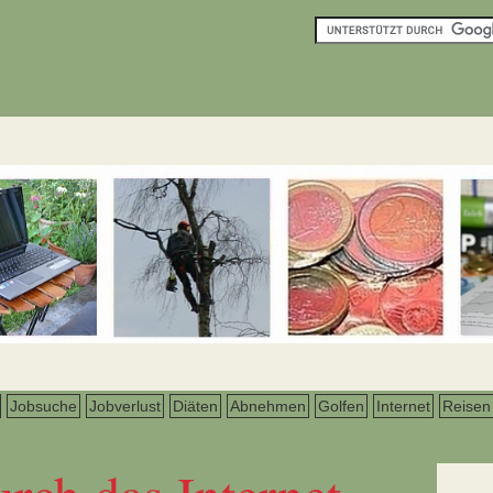
Jobsuche
Jobverlust
Diäten
Abnehmen
Golfen
Internet
Reisen