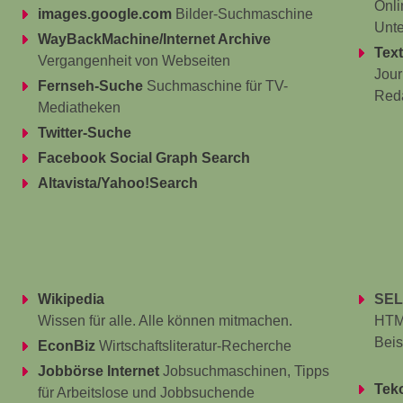
Onli
images.google.com
Bilder-Suchmaschine
Unt
WayBackMachine/Internet Archive
Tex
Vergangenheit von Webseiten
Jour
Fernseh-Suche
Suchmaschine für TV-
Red
Mediatheken
Twitter-Suche
Facebook Social Graph Search
Altavista/Yahoo!Search
Wikipedia
SE
Wissen für alle. Alle können mitmachen.
HTML
Beis
EconBiz
Wirtschaftsliteratur-Recherche
Jobbörse Internet
Jobsuchmaschinen, Tipps
Tek
für Arbeitslose und Jobbsuchende