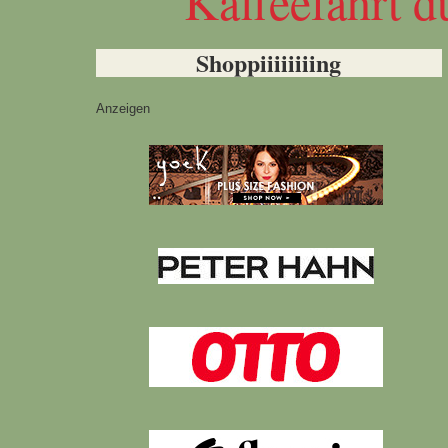
Kaffeefahrt d
Shoppiiiiiiiing
Anzeigen