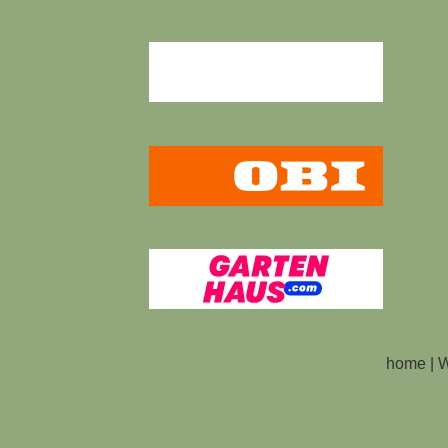
home
|
W