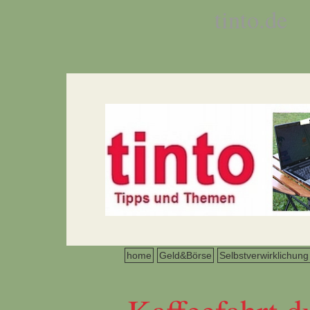
tinto.de
home
Geld&Börse
Selbstverwirklichung