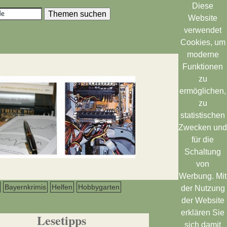
Diese
Website
verwendet
Cookies, um
moderne
Funktionen
zu
ermöglichen,
zu
statistischen
Zwecken und
für die
Schaltung
von
Werbung. Mit
Bayernkrimis
Helfen
Hobbygarten
der Nutzung
der Website
erklären Sie
Lesetipps
sich damit