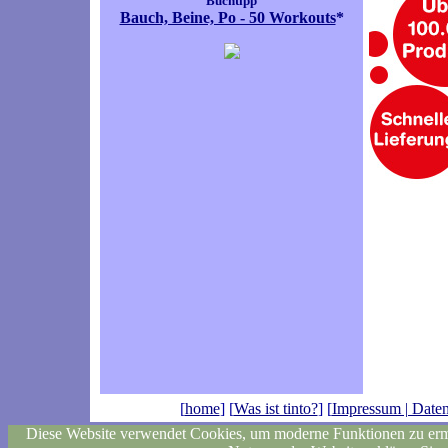
Buchtipp
Bauch, Beine, Po - 50 Workouts
*
[
home
] [
Was ist tinto?
] [
Impressum | Daten
Diese Website verwendet Cookies, um moderne Funktionen zu ermö