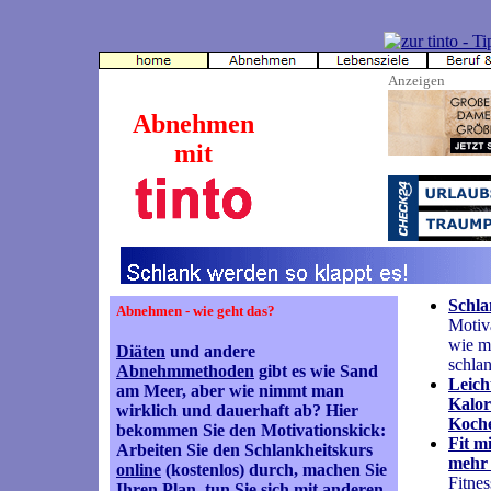
Anzeigen
Abnehmen
mit
Schla
Abnehmen - wie geht das?
Motiva
wie m
Diäten
und andere
schla
Abnehmmethoden
gibt es wie Sand
Leich
am Meer, aber wie nimmt man
Kalor
wirklich und dauerhaft ab? Hier
Koche
bekommen Sie den Motivationskick:
Fit mi
Arbeiten Sie den Schlankheitskurs
mehr
online
(kostenlos) durch, machen Sie
Fitnes
Ihren Plan, tun Sie sich mit anderen