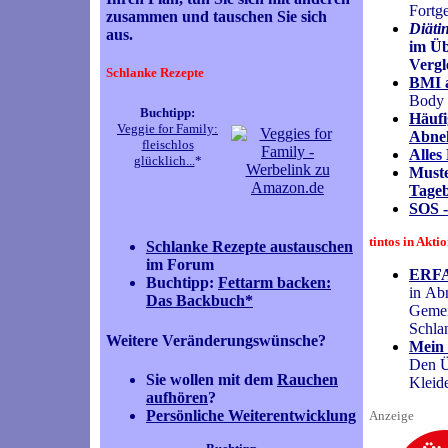
Fortge
zusammen und tauschen Sie sich
Diäti
aus.
im Üb
Vergl
Schlanke Rezepte
BMI 
Body 
Buchtipp:
Häufi
Veggie for Family:
Abneh
fleischlos
Alles
glücklich...
*
Muste
Tageb
SOS -
tintos in Akti
Schlanke Rezepte austauschen
im Forum
ERF
Buchtipp:
Fettarm backen:
in Ab
Das Backbuch*
Gemei
Schlan
Weitere Veränderungswünsche?
Mein 
Den Ü
Sie wollen mit dem
Rauchen
Kleid
aufhören
?
Persönliche Weiterentwicklung
Anzeige