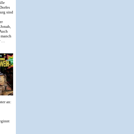
lle
Dorfes
urg sind
er
 Jonah,
 Auch
o manch
r …
ter an:
eginnt