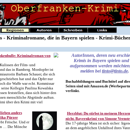
 - Kriminalromane, die in Bayern spielen - Krimi-Büche
AutorInnen, deren neu erschi
nkenbulle: Kriminalroman von
Krimis in Bayern spielen und 
Kulissen der Film- und
aufgenommen werden möchten, 
nd das in Bamberg. Mordopfer ist
melden bei
tinto@tinto.de
.
miautorin Barbara Schauer, die sich
geschrieben hat und das Opfer nur
Buchabbildungen und Buchtitel auf die
Doch die Waffe war echt. Kommissar
Seiten sind mit Amazon.de (Werbepartn
 seine Kollegin Paulina Kowalska
verlinkt.
sen feststellen, dass sich hinter den
ssen menschliche Abgründe auftun.
imi über den Krimi mit viel
lieben anders
Herzblut: Du stirbst in meinem Herzen
ika Pürzer
nicht. Bayernkrimi von Simone Veenst
iebt Frösche. Und er
Die 17-jährige Mara ist sich sicher: Irge
en … Die Mönche
an dem angeblichen Unfalltod ihres Vate