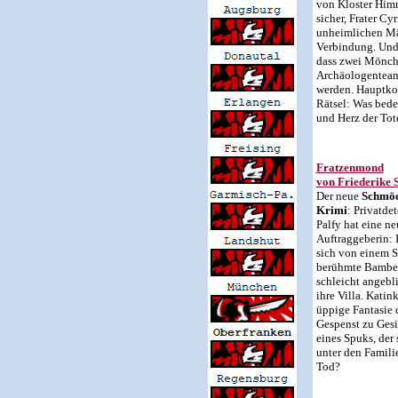
von Kloster Himm
sicher, Frater Cyr
unheimlichen Mä
Verbindung. Und 
dass zwei Mönch
Archäologenteam
werden. Hauptkom
Rätsel: Was bede
und Herz der To
Fratzenmond
von Friederike
Der neue
Schmö
Krimi
: Privatde
Palfy hat eine ne
Auftraggeberin: 
sich von einem S
berühmte Bamber
schleicht angebl
ihre Villa. Katin
üppige Fantasie d
Gespenst zu Ges
eines Spuks, der
unter den Famili
Tod?