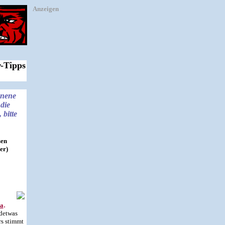
Anzeigen
r-Tipps
enene
die
bitte
sen
er)
.
ra
ndetwas
rs stimmt