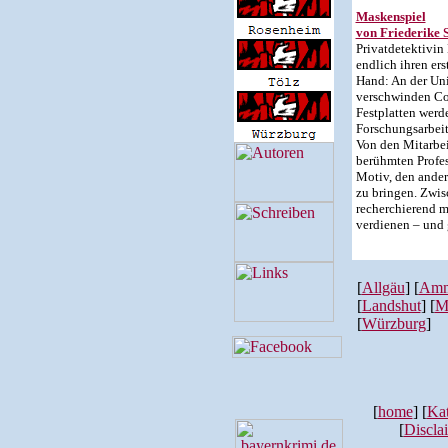
Maskenspiel
von Friederike
Privatdetektivin 
endlich ihren ers
Hand: An der Un
verschwinden Co
Festplatten werd
Forschungsarbeit
Von den Mitarbei
berühmten Profess
Motiv, den ander
zu bringen. Zwi
recherchierend m
verdienen – und g
[
Allgäu
] [
Amm
[
Landshut
] [
M
[
Würzburg
]
[
home
] [
Kat
[
Discla