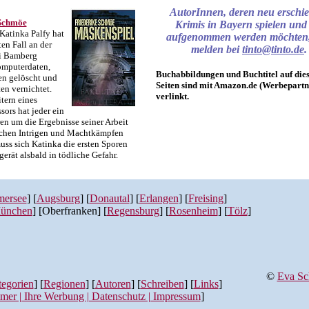
AutorInnen, deren neu erschi
 Schmöe
Krimis in Bayern spielen und 
Katinka Palfy hat
aufgenommen werden möchten, 
ten Fall an der
melden bei
tinto@tinto.de
.
i Bamberg
mputerdaten,
Buchabbildungen und Buchtitel auf die
en gelöscht und
Seiten sind mit Amazon.de (Werbepartn
en vernichtet.
verlinkt.
tern eines
ors hat jeder ein
en um die Ergebnisse seiner Arbeit
schen Intrigen und Machtkämpfen
uss sich Katinka die ersten Sporen
erät alsbald in tödliche Gefahr.
ersee
] [
Augsburg
] [
Donautal
] [
Erlangen
] [
Freising
]
ünchen
] [Oberfranken] [
Regensburg
] [
Rosenheim
] [
Tölz
]
©
Eva S
egorien
] [
Regionen
] [
Autoren
] [
Schreiben
] [
Links
]
imer | Ihre Werbung | Datenschutz | Impressum
]