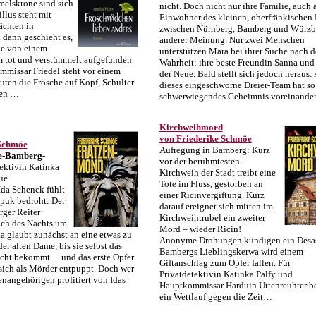
elskrone sind sich
nicht. Doch nicht nur ihre Familie, auch a
illus steht mit
Einwohner des kleinen, oberfränkischen 
chten in
zwischen Nürnberg, Bamberg und Würzb
dann geschieht es,
anderer Meinung. Nur zwei Menschen
e von einem
unterstützen Mara bei ihrer Suche nach d
 tot und verstümmelt aufgefunden
Wahrheit: ihre beste Freundin Sanna und
missar Friedel steht vor einem
der Neue. Bald stellt sich jedoch heraus:
uten die Frösche auf Kopf, Schulter
dieses eingeschworne Dreier-Team hat s
ten …
schwerwiegendes Geheimnis voreinande
Kirchweihmord
von Friederike Schmöe
 Schmöe
Aufregung in Bamberg: Kurz
e-Bamberg-
vor der berühmtesten
tektivin Katinka
Kirchweih der Stadt treibt eine
ue
Tote im Fluss, gestorben an
Ida Schenck fühlt
einer Ricinvergiftung. Kurz
puk bedroht: Der
darauf ereignet sich mitten im
ger Reiter
Kirchweihtrubel ein zweiter
ich des Nachts um
Mord – wieder Ricin!
ka glaubt zunächst an eine etwas zu
Anonyme Drohungen kündigen ein Desas
er alten Dame, bis sie selbst das
Bambergs Lieblingskerwa wird einem
icht bekommt… und das erste Opfer
Giftanschlag zum Opfer fallen. Für
 sich als Mörder entpuppt. Doch wer
Privatdetektivin Katinka Palfy und
enangehörigen profitiert von Idas
Hauptkommissar Harduin Uttenreuhter b
ein Wettlauf gegen die Zeit…