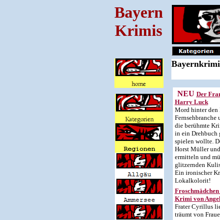
Bayern
Krimis
Bayernkrimis
NEU
Der Fra
Harry Luck
Mord hinter den 
Fernsehbranche u
die berühmte Kri
in ein Drehbuch 
spielen wollte. 
Horst Müller und
ermitteln und müs
glitzernden Kuli
Ein ironischer Kr
Lokalkolorit!
Froschmädchen 
Krimi von Angel
Frater Cyrillus l
träumt von Frau