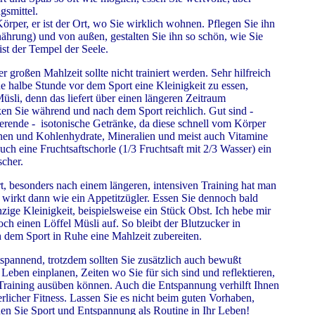
gsmittel.
örper, er ist der Ort, wo Sie wirklich wohnen. Pflegen Sie ihn
ährung) und von außen, gestalten Sie ihn so schön, wie Sie
st der Tempel der Seele.
 großen Mahlzeit sollte nicht trainiert werden. Sehr hilfreich
ine halbe Stunde vor dem Sport eine Kleinigkeit zu essen,
Müsli, denn das liefert über einen längeren Zeitraum
ken Sie während und nach dem Sport reichlich. Gut sind -
ierende - isotonische Getränke, da diese schnell vom Körper
n und Kohlenhydrate, Mineralien und meist auch Vitamine
auch eine Fruchtsaftschorle (1/3 Fruchtsaft mit 2/3 Wasser) ein
scher.
, besonders nach einem längeren, intensiven Training hat man
 wirkt dann wie ein Appetitzügler. Essen Sie dennoch bald
ige Kleinigkeit, beispielsweise ein Stück Obst. Ich hebe mir
ch einen Löffel Müsli auf. So bleibt der Blutzucker in
 dem Sport in Ruhe eine Mahlzeit zubereiten.
tspannend, trotzdem sollten Sie zusätzlich auch bewußt
eben einplanen, Zeiten wo Sie für sich sind und reflektieren,
Training ausüben können. Auch die Entspannung verhilft Ihnen
rlicher Fitness. Lassen Sie es nicht beim guten Vorhaben,
en Sie Sport und Entspannung als Routine in Ihr Leben!