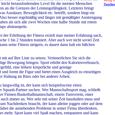
wenig f
leicht herausfordernden Level für die meisten Menschen
Tasche
bis an die Grenzen der Leistungsfähigkeit. Letzteres bringt
was Ausdauer, Beweglichkeit etc. betrifft, sondern birgt ein
 Also besser regelmäßig und länger mit gemäßigter Anstrengung
haben als sich alle zwei Wochen eine halbe Stunde mit rotem
aps abstrampeln.
bei der Erhöhung der Fitness erzielt man meiner Erfahrung nach,
e 1 bis 2 Stunden trainiert. Aber auch wer nicht soviel Zeit
kann seine Fitness steigern, es dauert dann halt ein bißchen
 mit auf Ihre Liste zu setzen. Verinnerlichen Sie sich die
äßige Bewegung bringen. Sport erhöht den Kalorienverbrauch,
gefühl, eine höhere körperliche und geistige
ft und formt die Figur und bietet einen Ausgleich zu einseitigen
r Haltung im Büro oder bei anderer Arbeit.
u langweilig ist, der kann sich beispielsweise einen
der Squash-Partner suchen. Wer Mannschaftssport mag, schließt
der Firmen-Basketballmannschaft, einem Turnverein, einer
auch immer an. Wer sehr mit seiner Zeit haushalten muss und
t zum Nachdenken braucht, der kann alleine joggen oder auf dem
d dabei die anstehenden Probleme in seiner Firma überdenken,
es mehr. Sport kann viel Spaß machen, entspannen und kann