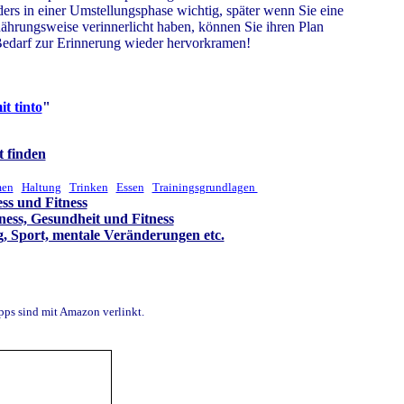
ders in einer Umstellungsphase wichtig, später wenn Sie eine
hrungsweise verinnerlicht haben, können Sie ihren Plan
 Bedarf zur Erinnerung wieder hervorkramen!
it tinto
"
t finden
men
Haltung
Trinken
Essen
Trainingsgrundlagen
ss und Fitness
ess, Gesundheit und Fitness
, Sport, mentale Veränderungen etc.
s sind mit Amazon verlinkt.