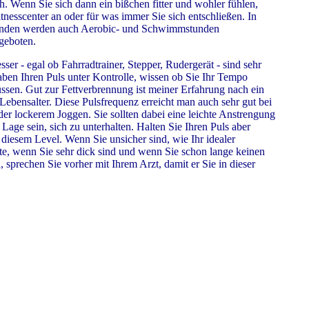
h. Wenn Sie sich dann ein bißchen fitter und wohler fühlen,
tnesscenter an oder für was immer Sie sich entschließen. In
inden werden auch Aerobic- und Schwimmstunden
ngeboten.
ser - egal ob Fahrradtrainer, Stepper, Rudergerät - sind sehr
aben Ihren Puls unter Kontrolle, wissen ob Sie Ihr Tempo
üssen. Gut zur Fettverbrennung ist meiner Erfahrung nach ein
ebensalter. Diese Pulsfrequenz erreicht man auch sehr gut bei
r lockerem Joggen. Sie sollten dabei eine leichte Anstrengung
 Lage sein, sich zu unterhalten. Halten Sie Ihren Puls aber
diesem Level. Wenn Sie unsicher sind, wie Ihr idealer
lte, wenn Sie sehr dick sind und wenn Sie schon lange keinen
 sprechen Sie vorher mit Ihrem Arzt, damit er Sie in dieser