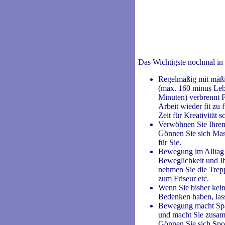
Das Wichtigste nochmal in
Regelmäßig mit mäßig
(max. 160 minus Lebe
Minuten) verbrennt Fe
Arbeit wieder fit zu 
Zeit für Kreativität s
Verwöhnen Sie Ihre
Gönnen Sie sich Mass
für Sie.
Bewegung im Alltag 
Beweglichkeit und Ih
nehmen Sie die Trepp
zum Friseur etc.
Wenn Sie bisher kei
Bedenken haben, lass
Bewegung macht Spaß,
und macht Sie zusam
Gönnen Sie sich Spor