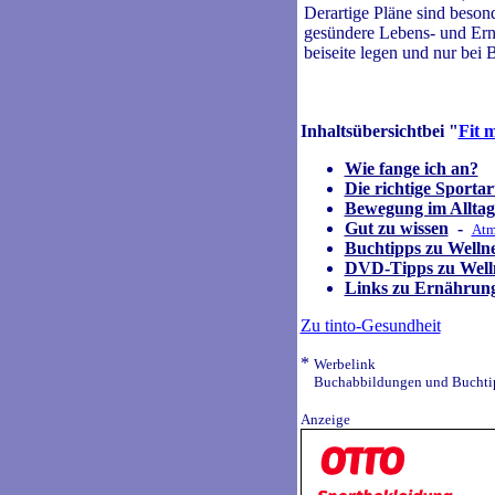
Derartige Pläne sind beson
gesündere Lebens- und Ernä
beiseite legen und nur bei
Inhaltsübersichtbei "
Fit m
Wie fange ich an?
Die richtige Sportar
Bewegung im Alltag
Gut zu wissen
-
At
Buchtipps zu Wellne
DVD-Tipps zu Welln
Links zu Ernährung
Zu tinto-Gesundheit
*
Werbelink
Buchabbildungen und Buchtipp
Anzeige