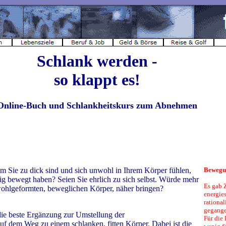
Schlank werden -
so klappt es!
Online-Buch und Schlankheitskurs zum Abnehmen
um Sie zu dick sind und sich unwohl in Ihrem Körper fühlen,
Bewegun
nig bewegt haben? Seien Sie ehrlich zu sich selbst. Würde mehr
Es gab Z
wohlgeformten, beweglichen Körper, näher bringen?
energie
rational
gegange
e beste Ergänzung zur Umstellung der
Für die 
 dem Weg zu einem schlanken, fitten Körper. Dabei ist die