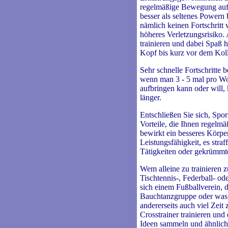
regelmäßige Bewegung auf 
besser als seltenes Powern 
nämlich keinen Fortschritt 
höheres Verletzungsrisiko.
trainieren und dabei Spaß 
Kopf bis kurz vor dem Koll
Sehr schnelle Fortschritte 
wenn man 3 - 5 mal pro Woch
aufbringen kann oder will, 
länger.
Entschließen Sie sich, Sport
Vorteile, die Ihnen regelm
bewirkt ein besseres Körper
Leistungsfähigkeit, es straf
Tätigkeiten oder gekrümmte
Wem alleine zu trainieren z
Tischtennis-, Federball- o
sich einem Fußballverein, 
Bauchtanzgruppe oder was 
andererseits auch viel Zei
Crosstrainer trainieren un
Ideen sammeln und ähnlich