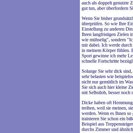
auch als doppelt genutzte Z
gut tun, aber überfordern Si
Wenn Sie bisher grundsätzli
überprüfen. So wie Ihre Ei
Einstellung zu anderen Ding
Ihren langfristigen Zielen
wie mühselig", sondern "Ic
mir dabei. Ich werde durch
in meinem Körper fühlen. 
Sport gewinne ich mehr Le
schnelle Fortschritte bezügl
Solange Sie sehr dick sind,
sehr belasten wie beispiel
nicht nur gemütlich im Was
Sie sich auch hier kleine Z
mit Selbstlob, besser noch
Dicke haben oft Hemmungen
treiben, weil sie meinen, s
werden. Wenn es Ihnen so 
trainieren Sie schon ein bi
Beispiel aus Treppensteige
durchs Zimmer und ähnlich