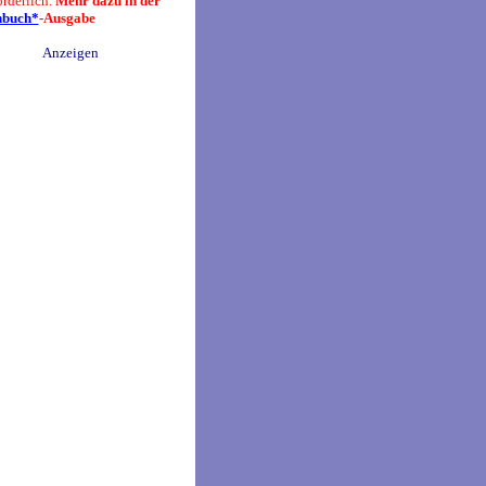
örderlich.
Mehr dazu in der
nbuch*
-Ausgabe
Anzeigen