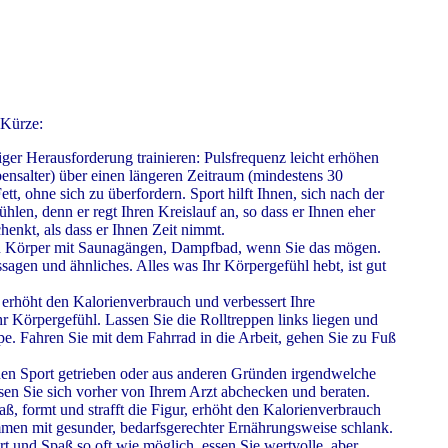
 Kürze:
er Herausforderung trainieren: Pulsfrequenz leicht erhöhen
nsalter) über einen längeren Zeitraum (mindestens 30
tt, ohne sich zu überfordern. Sport hilft Ihnen, sich nach der
fühlen, denn er regt Ihren Kreislauf an, so dass er Ihnen eher
chenkt, als dass er Ihnen Zeit nimmt.
n Körper mit Saunagängen, Dampfbad, wenn Sie das mögen.
agen und ähnliches. Alles was Ihr Körpergefühl hebt, ist gut
erhöht den Kalorienverbrauch und verbessert Ihre
r Körpergefühl. Lassen Sie die Rolltreppen links liegen und
e. Fahren Sie mit dem Fahrrad in die Arbeit, gehen Sie zu Fuß
nen Sport getrieben oder aus anderen Gründen irgendwelche
en Sie sich vorher von Ihrem Arzt abchecken und beraten.
 formt und strafft die Figur, erhöht den Kalorienverbrauch
men mit gesunder, bedarfsgerechter Ernährungsweise schlank.
t und Spaß so oft wie möglich, essen Sie wertvolle, aber