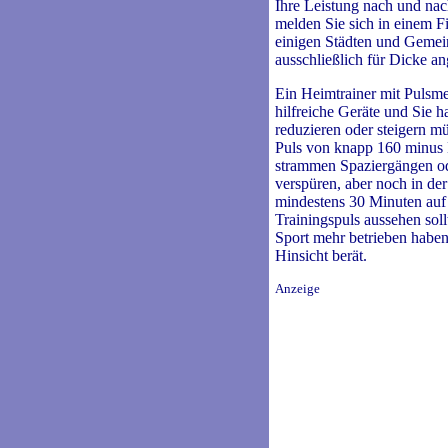
Ihre Leistung nach und nac
melden Sie sich in einem Fi
einigen Städten und Geme
ausschließlich für Dicke a
Ein Heimtrainer mit Pulsmes
hilfreiche Geräte und Sie h
reduzieren oder steigern m
Puls von knapp 160 minus L
strammen Spaziergängen ode
verspüren, aber noch in der
mindestens 30 Minuten auf 
Trainingspuls aussehen sol
Sport mehr betrieben haben,
Hinsicht berät.
Anzeige