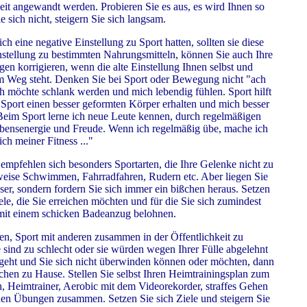
eit angewandt werden. Probieren Sie es aus, es wird Ihnen so
e sich nicht, steigern Sie sich langsam.
ch eine negative Einstellung zu Sport hatten, sollten sie diese
nstellung zu bestimmten Nahrungsmitteln, können Sie auch Ihre
en korrigieren, wenn die alte Einstellung Ihnen selbst und
 im Weg steht. Denken Sie bei Sport oder Bewegung nicht "ach
h möchte schlank werden und mich lebendig fühlen. Sport hilft
 Sport einen besser geformten Körper erhalten und mich besser
Beim Sport lerne ich neue Leute kennen, durch regelmäßigen
bensenergie und Freude. Wenn ich regelmäßig übe, mache ich
ich meiner Fitness ..."
 empfehlen sich besonders Sportarten, die Ihre Gelenke nicht zu
sweise Schwimmen, Fahrradfahren, Rudern etc. Aber liegen Sie
ser, sondern fordern Sie sich immer ein bißchen heraus. Setzen
iele, die Sie erreichen möchten und für die Sie sich zumindest
 mit einem schicken Badeanzug belohnen.
, Sport mit anderen zusammen in der Öffentlichkeit zu
ie sind zu schlecht oder sie würden wegen Ihrer Fülle abgelehnt
geht und Sie sich nicht überwinden können oder möchten, dann
ßchen zu Hause. Stellen Sie selbst Ihren Heimtrainingsplan zum
n, Heimtrainer, Aerobic mit dem Videorekorder, straffes Gehen
en Übungen zusammen. Setzen Sie sich Ziele und steigern Sie