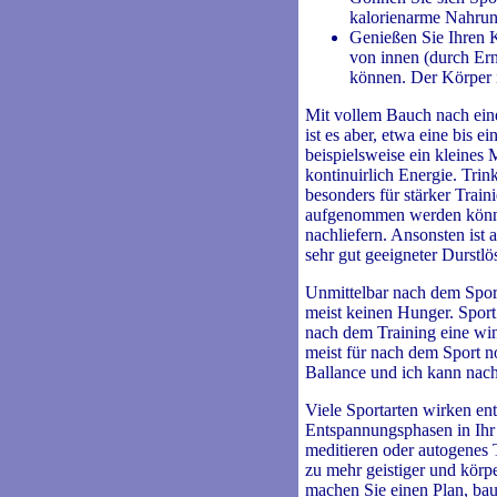
kalorienarme Nahrun
Genießen Sie Ihren K
von innen (durch Ern
können. Der Körper i
Mit vollem Bauch nach einer
ist es aber, etwa eine bis e
beispielsweise ein kleines 
kontinuirlich Energie. Trin
besonders für stärker Train
aufgenommen werden könne
nachliefern. Ansonsten ist 
sehr gut geeigneter Durstlö
Unmittelbar nach dem Sport
meist keinen Hunger. Sport
nach dem Training eine winz
meist für nach dem Sport no
Ballance und ich kann nach
Viele Sportarten wirken en
Entspannungsphasen in Ihr L
meditieren oder autogenes 
zu mehr geistiger und körpe
machen Sie einen Plan, bau