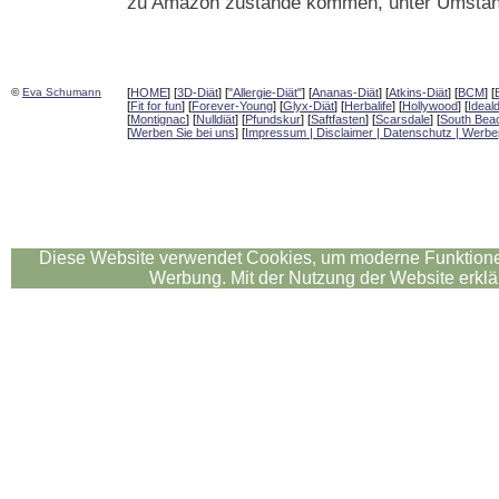
zu Amazon zustande kommen, unter Umständ
©
Eva Schumann
[
HOME
] [
3D-Diät
] [
"Allergie-Diät"
] [
Ananas-Diät
] [
Atkins-Diät
] [
BCM
] [
[
Fit for fun
] [
Forever-Young
] [
Glyx-Diät
] [
Herbalife
] [
Hollywood
] [
Ideald
[
Montignac
] [
Nulldiät
] [
Pfundskur
] [
Saftfasten
] [
Scarsdale
] [
South Bea
[
Werben Sie bei uns
] [
Impressum | Disclaimer | Datenschutz | Werbe
Diese Website verwendet Cookies, um moderne Funktionen
Werbung. Mit der Nutzung der Website erklä