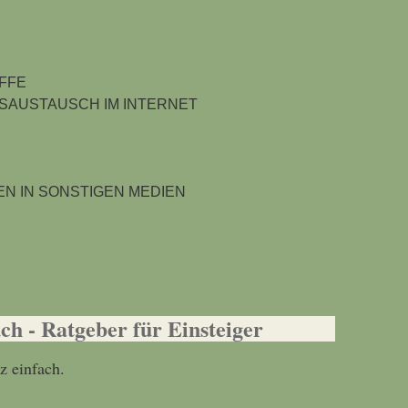
IFFE
AUSTAUSCH IM INTERNET
N IN SONSTIGEN MEDIEN
h - Ratgeber für Einsteiger
z einfach.