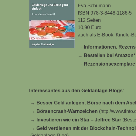
Eva Schumann
ISBN 978-3-8448-1186-5
112 Seiten
10,90 Euro
auch als E-Book, Kindle-B
→
Informationen, Rezen
→
Bestellen bei Amazon
*
→
Rezensionsexemplare
Interessantes aus den Geldanlage-Blogs:
→
Besser Geld anlegen: Börse nach dem Asch
→
Börsencrash-Warnzeichen
(http://www.tinto.
→
Investieren wie ein Star – Jeffree Star
(Beste
→
Geld verdienen mit der Blockchain-Techno
Geldanlage-Blog)