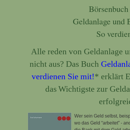
Börsenbuch 
Geldanlage und B
So verdie
Alle reden von Geldanlage u
nicht aus? Das Buch
Geldanla
verdienen Sie mit!
* erklärt 
das Wichtigste zur Geld
erfolgrei
Wer sein Geld selbst, beis
wo das Geld “arbeitet” - a
die Bank mit dem Geld arbe