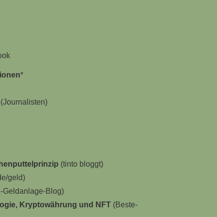
ook
sionen
*
(Journalisten)
enputtelprinzip
(tinto bloggt)
de/geld)
-Geldanlage-Blog)
logie, Kryptowährung und NFT
(Beste-