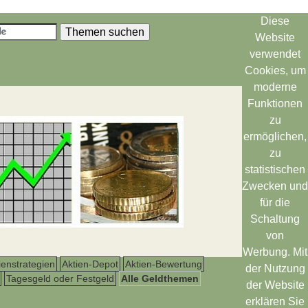
Diese
Website
verwendet
Cookies, um
moderne
Funktionen
zu
ermöglichen,
zu
statistischen
Zwecken und
für die
Schaltung
von
Werbung. Mit
ienstrategien
Aktien-Depot
Aktien-Bewertung
der Nutzung
Tagesgeld oder Festgeld
Alle Geldthemen
der Website
erklären Sie