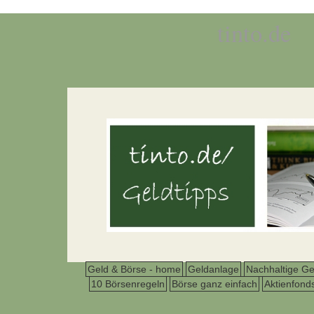
tinto.de
Geld & Börse - home
Geldanlage
Nachhaltige Ge
10 Börsenregeln
Börse ganz einfach
Aktienfond