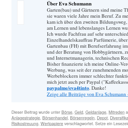
Über Eva Schumann
Garten(bau) und Gärtnern sind meine T
sie waren viele Jahre mein Beruf. Zu 
kam ich über den zweiten Bildungsweg, 
am Lernen und lebenslanges Lernen wu
Ich wurde Fachfrau auf sehr unterschied
Einzelhandelskauffrau Parfümerie, über
Gartenbau (FH) mit Berufserfahrung im
und der Beratung von Hobbygärtnern, zur
und Internetmanagerin, technischen Re
Bisher finanzierte ich meine Online-Ve
Werbung, was seit der zunehmenden mo
Werbeblockern immer schlechter funkti
mich jetzt auch per Paypal ("Kaffeekass
paypalme/eva4tinto
. Danke!
Zeige alle Beiträge von Eva Schumann
Dieser Beitrag wurde unter
Börse
,
Geld
,
Geldanlage
,
Mitreden
a
Anlagestrategie
,
Börsenhandel
,
Börsenregeln
,
Depot
,
Diversifik
Risikostreuung
,
Wertpapiere
verschlagwortet. Setze ein Leseze