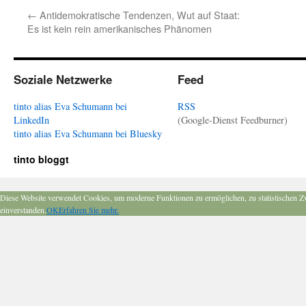
←
Antidemokratische Tendenzen, Wut auf Staat:
Es ist kein rein amerikanisches Phänomen
Soziale Netzwerke
Feed
tinto alias Eva Schumann bei
RSS
LinkedIn
(Google-Dienst Feedburner)
tinto alias Eva Schumann bei Bluesky
tinto bloggt
Diese Website verwendet Cookies, um moderne Funktionen zu ermöglichen, zu statistischen Z
einverstanden.
OK
Erfahren Sie mehr.