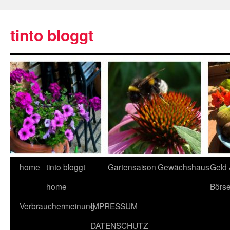
tinto bloggt
home
tinto bloggt
Gartensaison
Gewächshaus
Geld
home
Börs
Verbrauchermeinung
IMPRESSUM
DATENSCHUTZ