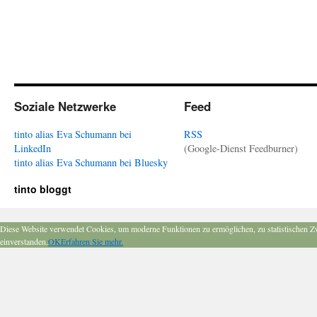
Soziale Netzwerke
Feed
tinto alias Eva Schumann bei
RSS
LinkedIn
(Google-Dienst Feedburner)
tinto alias Eva Schumann bei Bluesky
tinto bloggt
Diese Website verwendet Cookies, um moderne Funktionen zu ermöglichen, zu statistischen Z
einverstanden.
OK
Erfahren Sie mehr.