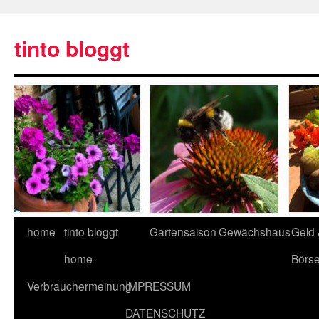
tinto bloggt
home
tinto bloggt
Gartensaison
Gewächshaus
Geld
home
Börs
Verbrauchermeinung
IMPRESSUM
DATENSCHUTZ