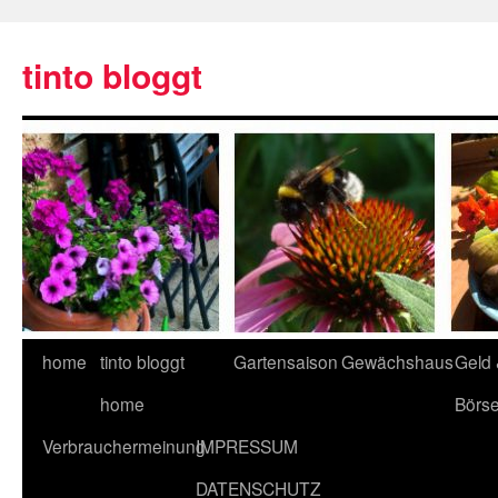
tinto bloggt
home
tinto bloggt
Gartensaison
Gewächshaus
Geld
home
Börs
Verbrauchermeinung
IMPRESSUM
DATENSCHUTZ