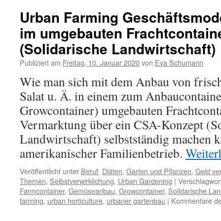
Urban Farming Geschäftsmode
im umgebauten Frachtcontain
(Solidarische Landwirtschaft)
Publiziert am
Freitag, 10. Januar 2020
von
Eva Schumann
Wie man sich mit dem Anbau von frisch
Salat u. Ä. in einem zum Anbaucontaine
Growcontainer) umgebauten Frachtconta
Vermarktung über ein CSA-Konzept (So
Landwirtschaft) selbstständig machen ka
amerikanischer Familienbetrieb.
Weiter
Veröffentlicht unter
Beruf
,
Diäten
,
Garten und Pflanzen
,
Geld ve
Themen
,
Selbstverwirklichung
,
Urban Gardening
|
Verschlagwort
Farmcontainer
,
Gemüseanbau
,
Growcontainer
,
Solidarische Lan
farming
,
urban horticulture
,
urbaner gartenbau
|
Kommentare dea