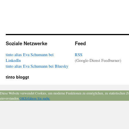
Soziale Netzwerke
Feed
tinto alias Eva Schumann bei
RSS
LinkedIn
(Google-Dienst Feedburner)
tinto alias Eva Schumann bei Bluesky
tinto bloggt
Diese Website verwendet Cookies, um moderne Funktionen zu ermöglichen, zu statistischen Z
einverstanden.
OK
Erfahren Sie mehr.