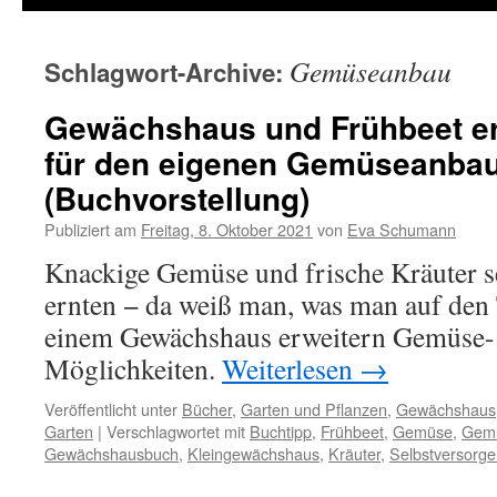
Gemüseanbau
Schlagwort-Archive:
Gewächshaus und Frühbeet er
für den eigenen Gemüseanba
(Buchvorstellung)
Publiziert am
Freitag, 8. Oktober 2021
von
Eva Schumann
Knackige Gemüse und frische Kräuter s
ernten − da weiß man, was man auf den 
einem Gewächshaus erweitern Gemüse- 
Möglichkeiten.
Weiterlesen
→
Veröffentlicht unter
Bücher
,
Garten und Pflanzen
,
Gewächshaus
Garten
|
Verschlagwortet mit
Buchtipp
,
Frühbeet
,
Gemüse
,
Gem
Gewächshausbuch
,
Kleingewächshaus
,
Kräuter
,
Selbstversorge