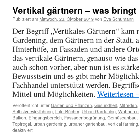
Vertikal gärtnern – was bringt
Publiziert am
Mittwoch, 23. Oktober 2019
von
Eva Schumann
Der Begriff „Vertikales Gärtnern“ kam
Gardening, dem Gärtnern in der Stadt, a
Hinterhöfe, an Fassaden und andere Ort
das vertikale Gärtnern, genauso wie da
auch schon vorher, aber nun ist es stärk
Bewusstsein und es gibt mehr Möglichke
Fachhandel unterstützt werden. Begriffs
Mittel und Möglichkeiten.
Weiterlesen
Veröffentlicht unter
Garten und Pflanzen
,
Gesundheit
,
Mitreden
Selbstverwirklichung
,
tinto-Bücher
,
Urban Gardening
,
Wohnen u
Balkon
,
Eingangsbereich
,
Fassadenbegrünung
,
Gemüseanbau
,
Topfregal
,
urban gardening
,
urbaner gartenbau
,
vertical farming
deaktiviert