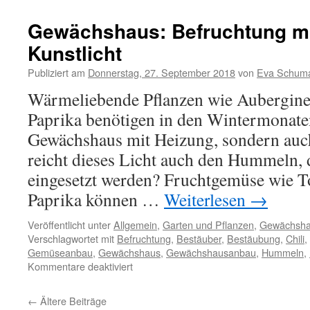
Gewächshaus: Befruchtung m
Kunstlicht
Publiziert am
Donnerstag, 27. September 2018
von
Eva Schum
Wärmeliebende Pflanzen wie Aubergine
Paprika benötigen in den Wintermonaten
Gewächshaus mit Heizung, sondern auch
reicht dieses Licht auch den Hummeln, 
eingesetzt werden? Fruchtgemüse wie T
Paprika können …
Weiterlesen
→
Veröffentlicht unter
Allgemein
,
Garten und Pflanzen
,
Gewächsh
Verschlagwortet mit
Befruchtung
,
Bestäuber
,
Bestäubung
,
Chili
,
Gemüseanbau
,
Gewächshaus
,
Gewächshausanbau
,
Hummeln
,
Kommentare deaktiviert
←
Ältere Beiträge