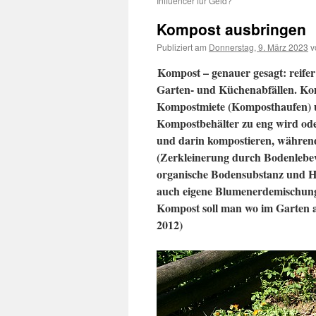
Influencer für Geld?
Kompost ausbringen
Publiziert am
Donnerstag, 9. März 2023
v
Kompost – genauer gesagt: reife
Garten- und Küchenabfällen. Ko
Kompostmiete (Komposthaufen) un
Kompostbehälter zu eng wird ode
und darin kompostieren, währen
(Zerkleinerung durch Bodenlebew
organische Bodensubstanz und H
auch eigene Blumenerdemischunge
Kompost soll man wo im Garten au
2012)