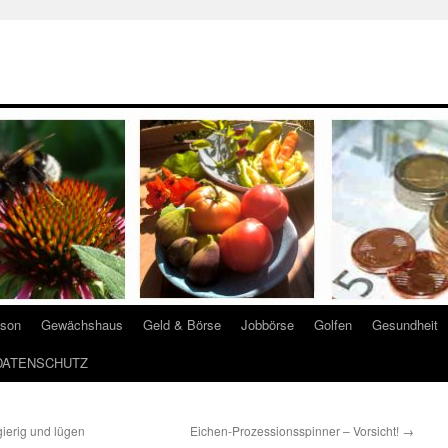
ison
Gewächshaus
Geld & Börse
Jobbörse
Golfen
Gesundheit
DATENSCHUTZ
ierig und lügen
Eichen-Prozessionsspinner – Vorsicht!
→