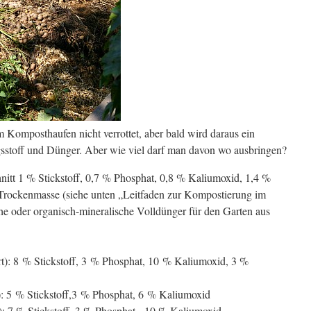
 Komposthaufen nicht verrottet, aber bald wird daraus ein
gsstoff und Dünger. Aber wie viel darf man davon wo ausbringen?
itt 1 % Stickstoff, 0,7 % Phosphat, 0,8 % Kaliumoxid, 1,4 %
rockenmasse (siehe unten „Leitfaden zur Kompostierung im
e oder organisch-mineralische Volldünger für den Garten aus
t): 8 % Stickstoff, 3 % Phosphat, 10 % Kaliumoxid, 3 %
: 5 % Stickstoff,3 % Phosphat, 6 % Kaliumoxid
 7 % Stickstoff, 3 % Phosphat, 10 % Kaliumoxid