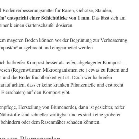
d Bodenverbesserungsmittel für Rasen, Gehölze, Stauden,
m² entspricht einer Schichtdicke von 1 mm.
Das lässt sich am
iner kleinen Gartenschaufel dosieren.
nem mageren Boden können vor der Begrünung zur Verbesserung
mpost/m² ausgebracht und eingearbeitet werden.
ch halbreifer Kompost besser als reifer, abgelagerter Kompost –
sen (Regenwürmer, Mikroorganismen etc.) etwas zu futtern und
 und die Bodenfruchtbarkeit gut ist. Doch wer halbreifen
rauf achten, dass er keine kranken Pflanzenteile und erst recht
e Eierschalen) auf den Kompost gibt.
pflege, Herstellung von Blumenerde), dann ist gesiebter, reifer
ährstoffe sind schneller verfügbar und es sind keine gröberen
en behindern oder dem Rasenmäher schaden könnten.
ung von Blumenerden