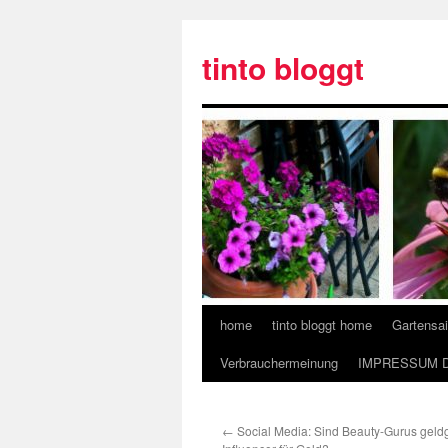
tinto bloggt
home
tinto bloggt home
Gartensa
Verbrauchermeinung
IMPRESSUM 
←
Social Media: Sind Beauty-Gurus geldg