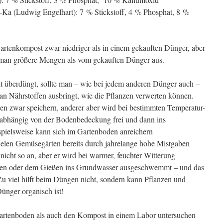
-Ka (Ludwig Engelhart): 7 % Stickstoff, 4 % Phosphat, 8 %
Gartenkompost zwar niedriger als in einem gekauften Dünger, aber
 man größere Mengen als vom gekauften Dünger aus.
t überdüngt, sollte man – wie bei jedem anderen Dünger auch –
 an Nährstoffen ausbringt, wie die Pflanzen verwerten können.
 zwar speichern, anderer aber wird bei bestimmten Temperatur-
d abhängig von der Bodenbedeckung frei und dann ins
spielsweise kann sich im Gartenboden anreichern
vielen Gemüsegärten bereits durch jahrelange hohe Mistgaben
r nicht so an, aber er wird bei warmer, feuchter Witterung
egen oder dem Gießen ins Grundwasser ausgeschwemmt – und das
Zu viel hilft beim Düngen nicht, sondern kann Pflanzen und
nger organisch ist!
 Gartenboden als auch den Kompost in einem Labor untersuchen