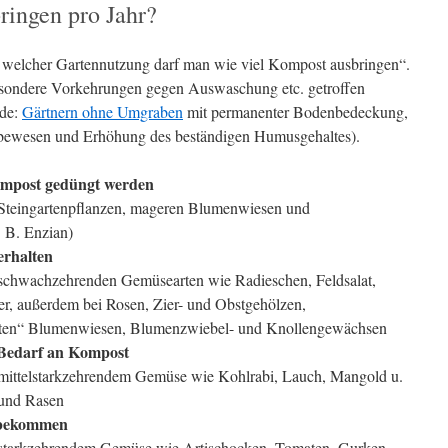
ringen pro Jahr?
i welcher Gartennutzung darf man wie viel Kompost ausbringen“.
esondere Vorkehrungen gegen Auswaschung etc. getroffen
ode:
Gärtnern ohne Umgraben
mit permanenter Bodenbedeckung,
bewesen und Erhöhung des beständigen Humusgehaltes).
Kompost gedüngt werden
 Steingartenpflanzen, mageren Blumenwiesen und
. B. Enzian)
erhalten
 schwachzehrenden Gemüsearten wie Radieschen, Feldsalat,
er, außerdem bei Rosen, Zier- und Obstgehölzen,
tten“ Blumenwiesen, Blumenzwiebel- und Knollengewächsen
 Bedarf an Kompost
 mittelstarkzehrendem Gemüse wie Kohlrabi, Lauch, Mangold u.
 und Rasen
 bekommen
 starkzehrendem Gemüse wie Artischocken, Tomaten, Gurken,