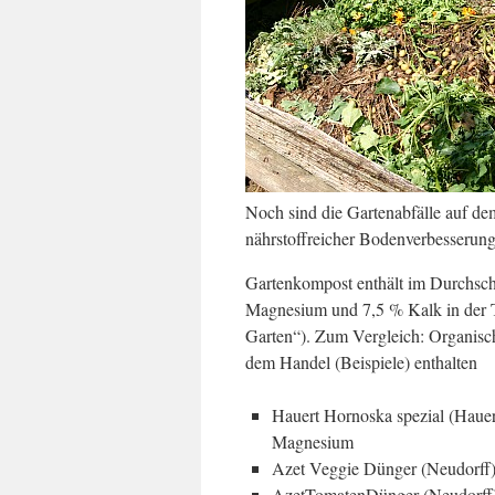
Noch sind die Gartenabfälle auf dem
nährstoffreicher Bodenverbesserun
Gartenkompost enthält im Durchschn
Magnesium und 7,5 % Kalk in der T
Garten“). Zum Vergleich: Organisch
dem Handel (Beispiele) enthalten
Hauert Hornoska spezial (Hauer
Magnesium
Azet Veggie Dünger (Neudorff)
AzetTomatenDünger (Neudorff):