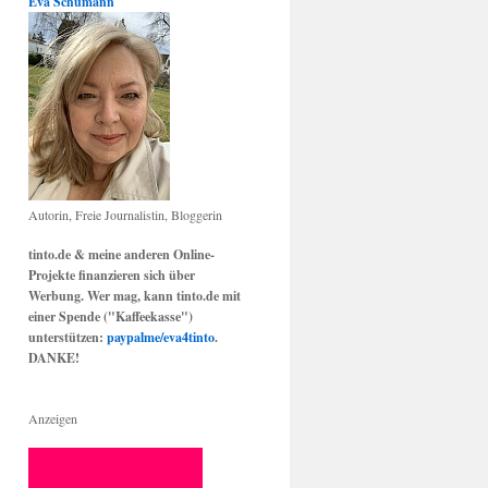
Eva Schumann
Autorin, Freie Journalistin, Bloggerin
tinto.de & meine anderen Online-
Projekte finanzieren sich über
Werbung. Wer mag, kann tinto.de mit
einer Spende ("Kaffeekasse")
unterstützen:
paypalme/eva4tinto
.
DANKE!
Anzeigen