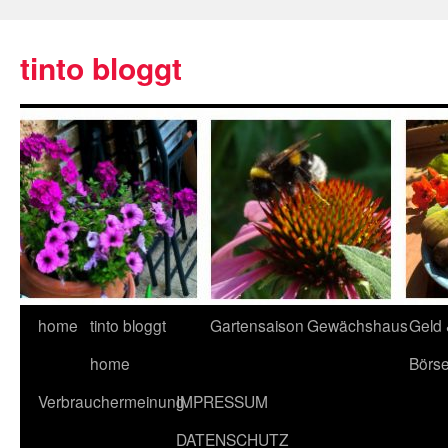
tinto bloggt
home
tinto bloggt
Gartensaison
Gewächshaus
Geld
home
Börs
Verbrauchermeinung
IMPRESSUM
DATENSCHUTZ