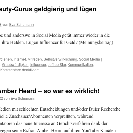
auty-Gurus geldgierig und lügen
3
von
Eva Schumann
 und anderswo in Social Media gerät immer wieder in die
 ihre Helden. Lügen Influencer für Geld? (Meinungsbeitrag)
rdienen
,
Internet
,
Mitreden
,
Selbstverwirklichung
,
Social Media
|
s
,
Glaubwürdigkeit
,
Influencer
,
Jeffree Star
,
Kommunikation
,
Kommentare deaktiviert
mber Heard – so war es wirklich!
22
von
Eva Schumann
dien mit schlechten Entscheidungen und/oder fauler Recherche
zielle Zuschauer/Abonnenten verprelllten, während
atoren das neue Interesse an Gerichtsverfahren dank der
gegen seine Exfrau Amber Heard auf ihren YouTube-Kanälen