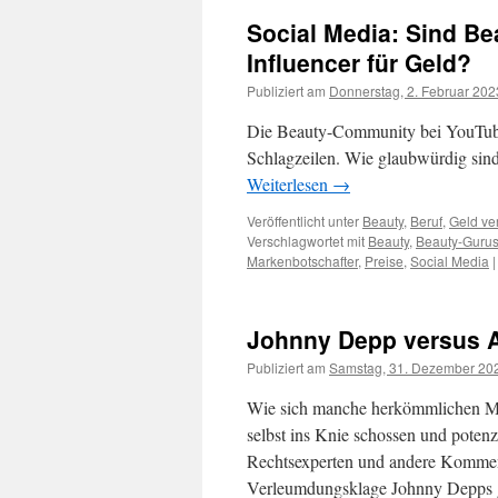
Social Media: Sind Be
Influencer für Geld?
Publiziert am
Donnerstag, 2. Februar 202
Die Beauty-Community bei YouTube
Schlagzeilen. Wie glaubwürdig sind
Weiterlesen
→
Veröffentlicht unter
Beauty
,
Beruf
,
Geld ve
Verschlagwortet mit
Beauty
,
Beauty-Guru
Markenbotschafter
,
Preise
,
Social Media
|
Johnny Depp versus A
Publiziert am
Samstag, 31. Dezember 20
Wie sich manche herkömmlichen Me
selbst ins Knie schossen und poten
Rechtsexperten und andere Komment
Verleumdungsklage Johnny Depps 