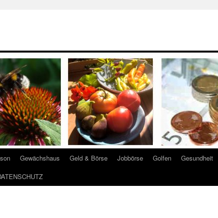
ison
Gewächshaus
Geld & Börse
Jobbörse
Golfen
Gesundheit
DATENSCHUTZ