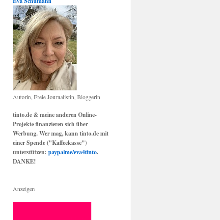
Eva Schumann
Autorin, Freie Journalistin, Bloggerin
tinto.de & meine anderen Online-
Projekte finanzieren sich über
Werbung. Wer mag, kann tinto.de mit
einer Spende ("Kaffeekasse")
unterstützen:
paypalme/eva4tinto
.
DANKE!
Anzeigen