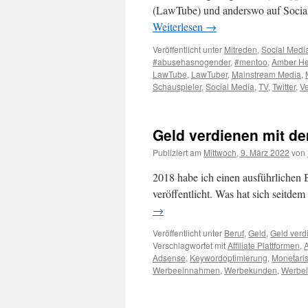
(LawTube) und anderswo auf Social
Weiterlesen
→
Veröffentlicht unter
Mitreden
,
Social Medi
#abusehasnogender
,
#mentoo
,
Amber H
LawTube
,
LawTuber
,
Mainstream Media
,
Schauspieler
,
Social Media
,
TV
,
Twitter
,
V
Geld verdienen mit de
Publiziert am
Mittwoch, 9. März 2022
von
2018 habe ich einen ausführlichen
veröffentlicht. Was hat sich seitde
→
Veröffentlicht unter
Beruf
,
Geld
,
Geld verd
Verschlagwortet mit
Affiliate Plattformen
,
Adsense
,
Keywordoptimierung
,
Monetari
Werbeeinnahmen
,
Werbekunden
,
Werbel