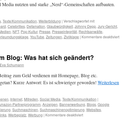
 Media nutzten und starke „Nerd“-Gemeinschaften aufbauten.
a
,
Texte/Kommunikation
,
Weiterbildung
|
Verschlagwortet mit
eard
,
Celebrities
,
Defamation
,
Glaubwürdigkeit
,
Johnny Depp
,
Jury-Gericht
,
Medien
,
NFT
,
Pop-Kultur
,
Presse
,
Presseintegrität
,
Rechtsanwälte
,
erleumdungsklage
,
YouTube
,
Zeitungen
,
Zivilklage
|
Kommentare deaktiviert
m Blog: Was hat sich geändert?
Eva Schumann
 Beitrag zum Geld verdienen mit Homepage, Blog etc.
m getan? Kurze Antwort: Es ist schwieriger geworden!
Weiterlesen
ienen
,
Internet
,
Mitreden
,
Social Media
,
Texte/Kommunikation
|
Amazon-Partnerprogramm
,
Anzeigen
,
Bannerwerbung
,
Blogs
,
Google
sierung
,
Suchmaschinen
,
Suchmaschinenoptimierung
,
Websites
,
inks
,
Werbeplatz
,
Werbung
|
Kommentare deaktiviert