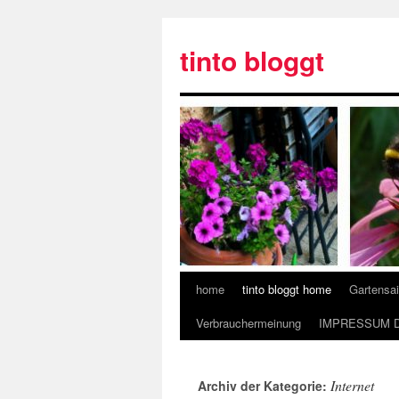
tinto bloggt
home
tinto bloggt home
Gartensa
Verbrauchermeinung
IMPRESSUM 
Internet
Archiv der Kategorie: