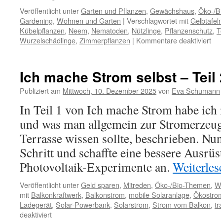
Veröffentlicht unter
Garten und Pflanzen
,
Gewächshaus
,
Öko-/B
Gardening
,
Wohnen und Garten
|
Verschlagwortet mit
Gelbtafel
Kübelpflanzen
,
Neem
,
Nematoden
,
Nützlinge
,
Pflanzenschutz
,
T
Wurzelschädlinge
,
Zimmerpflanzen
|
Kommentare deaktiviert
Ich mache Strom selbst – Teil 
Publiziert am
Mittwoch, 10. Dezember 2025
von
Eva Schumann
In Teil 1 von Ich mache Strom habe ich 
und was man allgemein zur Stromerzeu
Terrasse wissen sollte, beschrieben. Nun
Schritt und schaffte eine bessere Ausrü
Photovoltaik-Experimente an.
Weiterle
Veröffentlicht unter
Geld sparen
,
Mitreden
,
Öko-/Bio-Themen
,
W
mit
Balkonkraftwerk
,
Balkonstrom
,
mobile Solaranlage
,
Ökostro
Ladegerät
,
Solar-Powerbank
,
Solarstrom
,
Strom vom Balkon
,
t
deaktiviert