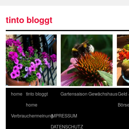
tinto bloggt
home
tinto bloggt
Gartensaison
Gewächshaus
Geld
home
Börs
Verbrauchermeinung
IMPRESSUM
DATENSCHUTZ