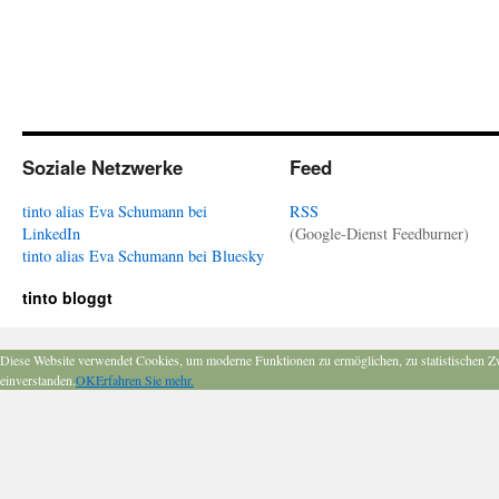
Soziale Netzwerke
Feed
tinto alias Eva Schumann bei
RSS
LinkedIn
(Google-Dienst Feedburner)
tinto alias Eva Schumann bei Bluesky
tinto bloggt
Diese Website verwendet Cookies, um moderne Funktionen zu ermöglichen, zu statistischen Z
einverstanden.
OK
Erfahren Sie mehr.