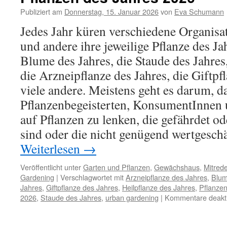
Publiziert am
Donnerstag, 15. Januar 2026
von
Eva Schumann
Jedes Jahr küren verschiedene Organisat
und andere ihre jeweilige Pflanze des Jah
Blume des Jahres, die Staude des Jahres
die Arzneipflanze des Jahres, die Giftpf
viele andere. Meistens geht es darum,
Pflanzenbegeisterten, KonsumentInnen u
auf Pflanzen zu lenken, die gefährdet o
sind oder die nicht genügend wertgeschä
Weiterlesen
→
Veröffentlicht unter
Garten und Pflanzen
,
Gewächshaus
,
Mitred
Gardening
|
Verschlagwortet mit
Arzneipflanze des Jahres
,
Blum
Jahres
,
Giftpflanze des Jahres
,
Heilpflanze des Jahres
,
Pflanzen
2026
,
Staude des Jahres
,
urban gardening
|
Kommentare deakti