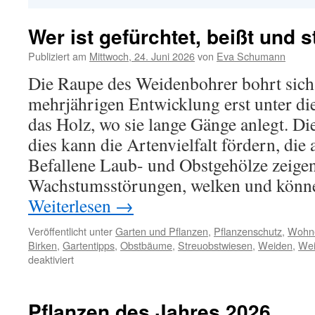
Wer ist gefürchtet, beißt und s
Publiziert am
Mittwoch, 24. Juni 2026
von
Eva Schumann
Die Raupe des Weidenbohrer bohrt sich
mehrjährigen Entwicklung erst unter di
das Holz, wo sie lange Gänge anlegt. Die
dies kann die Artenvielfalt fördern, die 
Befallene Laub- und Obstgehölze zeige
Wachstumsstörungen, welken und könne
Weiterlesen
→
Veröffentlicht unter
Garten und Pflanzen
,
Pflanzenschutz
,
Wohne
Birken
,
Gartentipps
,
Obstbäume
,
Streuobstwiesen
,
Weiden
,
Wei
deaktiviert
Pflanzen des Jahres 2026