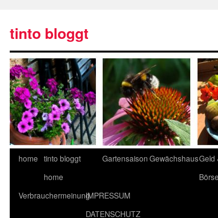
tinto bloggt
home
tinto bloggt
Gartensaison
Gewächshaus
Geld
home
Börs
Verbrauchermeinung
IMPRESSUM
DATENSCHUTZ