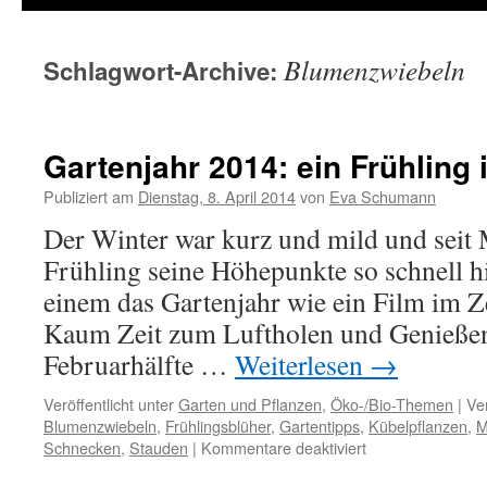
Blumenzwiebeln
Schlagwort-Archive:
Gartenjahr 2014: ein Frühling i
Publiziert am
Dienstag, 8. April 2014
von
Eva Schumann
Der Winter war kurz und mild und seit M
Frühling seine Höhepunkte so schnell hi
einem das Gartenjahr wie ein Film im Z
Kaum Zeit zum Luftholen und Genießen.
Februarhälfte …
Weiterlesen
→
Veröffentlicht unter
Garten und Pflanzen
,
Öko-/Bio-Themen
|
Ve
Blumenzwiebeln
,
Frühlingsblüher
,
Gartentipps
,
Kübelpflanzen
,
M
Schnecken
,
Stauden
|
Kommentare deaktiviert