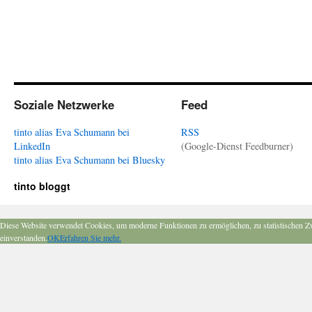
Soziale Netzwerke
Feed
tinto alias Eva Schumann bei
RSS
LinkedIn
(Google-Dienst Feedburner)
tinto alias Eva Schumann bei Bluesky
tinto bloggt
Diese Website verwendet Cookies, um moderne Funktionen zu ermöglichen, zu statistischen Z
einverstanden.
OK
Erfahren Sie mehr.