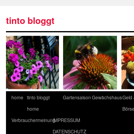
tinto bloggt
home
tinto bloggt
Gartensaison
Gewächshaus
Geld
home
Börs
Verbrauchermeinung
IMPRESSUM
DATENSCHUTZ