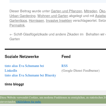
Dieser Beitrag wurde unter
Garten und Pflanzen
,
Mitreden
,
Öko
Urban Gardening
,
Wohnen und Garten
abgelegt und mit
Asiati
Gartentipps
,
Hornissen
,
Invasive Insekten
verschlagwortet. Setz
Permalink
.
←
Schilf-Glasflügelzikade und andere Zikaden im
Behalten wir
Garten
Soziale Netzwerke
Feed
tinto alias Eva Schumann bei
RSS
LinkedIn
(Google-Dienst Feedburner)
tinto alias Eva Schumann bei Bluesky
tinto bloggt
Diese Website verwendet Cookies, um moderne Funktionen zu ermöglichen, zu statistischen Z
einverstanden.
OK
Erfahren Sie mehr.