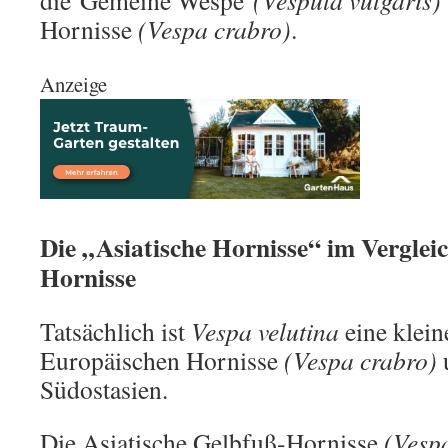
die Gemeine Wespe
(Vespula vulgaris)
Hornisse
(Vespa crabro)
.
Anzeige
Die „Asiatische Hornisse“ im Verglei
Hornisse
Tatsächlich ist
Vespa velutina
eine klein
Europäischen Hornisse
(Vespa crabro)
u
Südostasien.
Die Asiatische Gelbfuß-Hornisse
(Vespa