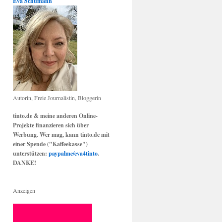
Eva Schumann
Autorin, Freie Journalistin, Bloggerin
tinto.de & meine anderen Online-
Projekte finanzieren sich über
Werbung. Wer mag, kann tinto.de mit
einer Spende ("Kaffeekasse")
unterstützen:
paypalme/eva4tinto
.
DANKE!
Anzeigen