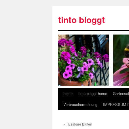
tinto bloggt
home
tinto bloggt home
Gartensa
Verbrauchermeinung
IMPRESSUM 
←
Essbare Blüten