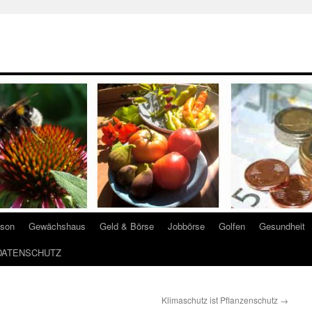
ison
Gewächshaus
Geld & Börse
Jobbörse
Golfen
Gesundheit
DATENSCHUTZ
Klimaschutz ist Pflanzenschutz
→