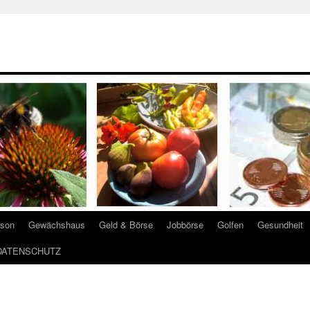
ison
Gewächshaus
Geld & Börse
Jobbörse
Golfen
Gesundheit
DATENSCHUTZ