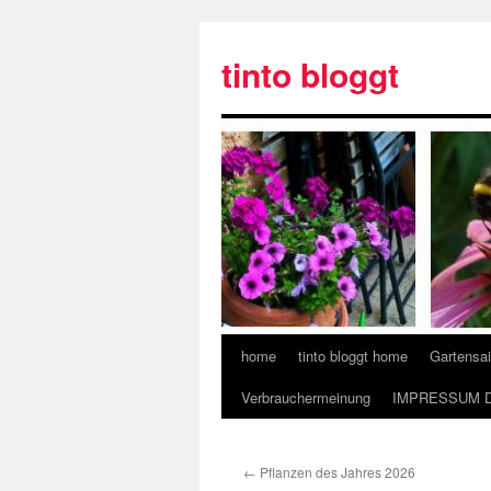
tinto bloggt
home
tinto bloggt home
Gartensa
Verbrauchermeinung
IMPRESSUM 
←
Pflanzen des Jahres 2026