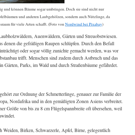
ig und können Bäume sogar umbringen. Doch sie sind nicht nur
pfelbäumen und anderen Laubgehölzen, sondern auch Nützlinge, da
nsraum für viele Arten schafft. (Foto von
Nordwind bei Pixabay
)
 Laubholzwäldern, Auenwäldern, Gärten und Streuobstwiesen.
 aus denen die gefräßigen Raupen schlüpfen. Durch den Befall
nträchtigt oder sogar völlig zunichte gemacht werden, was vor
Obstanbau trifft. Menschen sind zudem durch Astbruch und das
n Gärten, Parks, im Wald und durch Straßenbäume gefährdet.
gehört zur Ordnung der Schmetterlinge, genauer zur Familie der
uropa, Nordafrika und in den gemäßigten Zonen Asiens verbreitet.
einer Größe von bis zu 8 cm Flügelspannbreite oft übersehen, weil
hwindet.
h Weiden, Birken, Schwarzerle, Apfel, Birne, gelegentlich