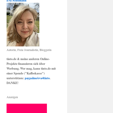
Eva Schumann
Autorin, Freie Journalistin, Bloggerin
tinto.de & meine anderen Online-
Projekte finanzieren sich über
Werbung. Wer mag, kann tinto.de mit
einer Spende ("Kaffeekasse")
unterstützen:
paypalme/eva4tinto
.
DANKE!
Anzeigen