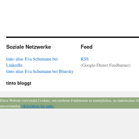
Soziale Netzwerke
Feed
tinto alias Eva Schumann bei
RSS
LinkedIn
(Google-Dienst Feedburner)
tinto alias Eva Schumann bei Bluesky
tinto bloggt
Diese Website verwendet Cookies, um moderne Funktionen zu ermöglichen, zu statistischen Z
einverstanden.
OK
Erfahren Sie mehr.