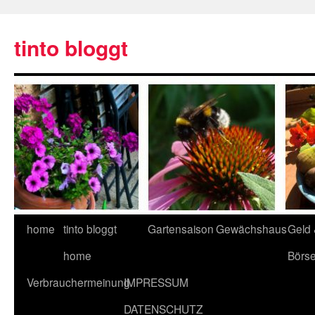
tinto bloggt
home
tinto bloggt
Gartensaison
Gewächshaus
Geld
home
Börs
Verbrauchermeinung
IMPRESSUM
DATENSCHUTZ