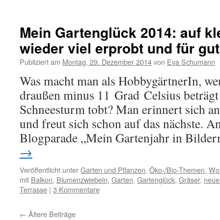
Mein Gartenglück 2014: auf 
wieder viel erprobt und für gu
Publiziert am
Montag, 29. Dezember 2014
von
Eva Schumann
Was macht man als HobbygärtnerIn, we
draußen minus 11 Grad Celsius beträgt 
Schneesturm tobt? Man erinnert sich an 
und freut sich schon auf das nächste. A
Blogparade „Mein Gartenjahr in Bild
→
Veröffentlicht unter
Garten und Pflanzen
,
Öko-/Bio-Themen
,
Woh
mit
Balkon
,
Blumenzwiebeln
,
Garten
,
Gartenglück
,
Gräser
,
neue
Terrasse
|
3 Kommentare
←
Ältere Beiträge