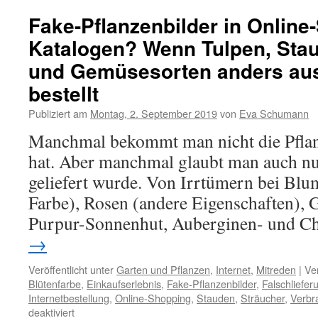
Fake-Pflanzenbilder in Onlin
Katalogen? Wenn Tulpen, Sta
und Gemüsesorten anders au
bestellt
Publiziert am
Montag, 2. September 2019
von
Eva Schumann
Manchmal bekommt man nicht die Pflanz
hat. Aber manchmal glaubt man auch nur
geliefert wurde. Von Irrtümern bei Blu
Farbe), Rosen (andere Eigenschaften), G
Purpur-Sonnenhut, Auberginen- und Ch
→
Veröffentlicht unter
Garten und Pflanzen
,
Internet
,
Mitreden
|
Ve
Blütenfarbe
,
Einkaufserlebnis
,
Fake-Pflanzenbilder
,
Falschliefer
Internetbestellung
,
Online-Shopping
,
Stauden
,
Sträucher
,
Verbr
deaktiviert