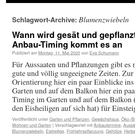
Blumenzwiebeln
Schlagwort-Archive:
Wann wird gesät und gepflanzt
Anbau-Timing kommt es an
Publiziert am
Montag, 11. Mai 2020
von
Eva Schumann
Für Aussaaten und Pflanzungen gibt es
gute und völlig ungeeignete Zeiten. Zur
Orientierung hier ein paar Einblicke i
Garten und auf dem Balkon hier ein paa
Timing im Garten und auf dem Balkon (
den Eisheiligen auf sich hat) für Einstei
Veröffentlicht unter
Garten und Pflanzen
,
Gewächshaus
,
Öko-/B
Wohnen und Garten
|
Verschlagwortet mit
Anbautermine
,
Auss
Blumenzwiebeln
,
Eisheilige
,
Frühjahrspflanzung
,
Gehölze
,
Herbs