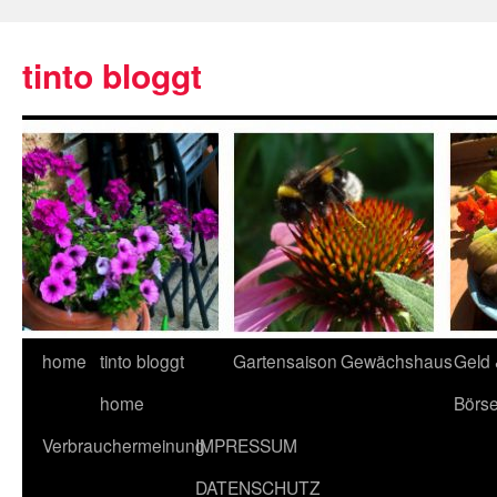
tinto bloggt
home
tinto bloggt
Gartensaison
Gewächshaus
Geld
home
Börs
Verbrauchermeinung
IMPRESSUM
DATENSCHUTZ