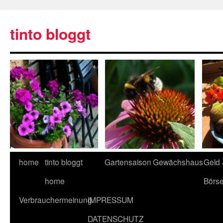
tinto bloggt
home
tinto bloggt
Gartensaison
Gewächshaus
Geld
home
Börs
Verbrauchermeinung
IMPRESSUM
DATENSCHUTZ