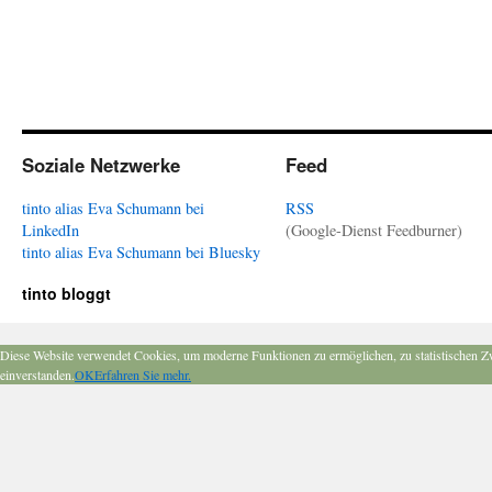
Soziale Netzwerke
Feed
tinto alias Eva Schumann bei
RSS
LinkedIn
(Google-Dienst Feedburner)
tinto alias Eva Schumann bei Bluesky
tinto bloggt
Diese Website verwendet Cookies, um moderne Funktionen zu ermöglichen, zu statistischen Z
einverstanden.
OK
Erfahren Sie mehr.