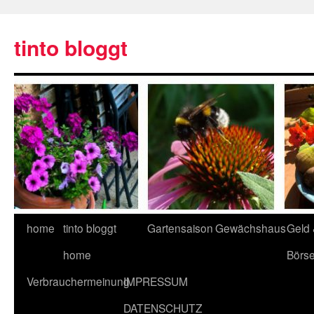
tinto bloggt
home
tinto bloggt
Gartensaison
Gewächshaus
Geld
home
Börs
Verbrauchermeinung
IMPRESSUM
DATENSCHUTZ