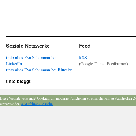
Soziale Netzwerke
Feed
tinto alias Eva Schumann bei
RSS
LinkedIn
(Google-Dienst Feedburner)
tinto alias Eva Schumann bei Bluesky
tinto bloggt
Diese Website verwendet Cookies, um moderne Funktionen zu ermöglichen, zu statistischen Z
einverstanden.
OK
Erfahren Sie mehr.