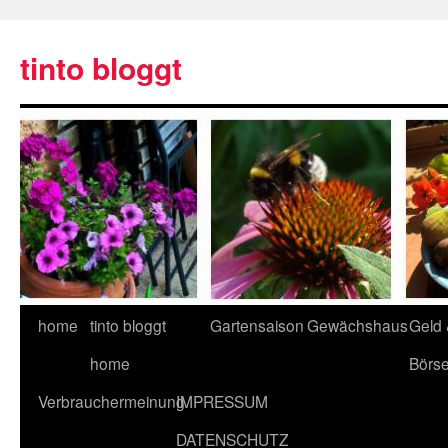
tinto bloggt
home
tinto bloggt
Gartensaison
Gewächshaus
Geld
home
Börs
Verbrauchermeinung
IMPRESSUM
DATENSCHUTZ