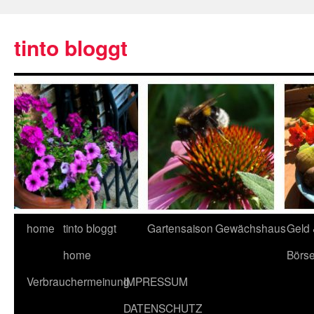
tinto bloggt
home
tinto bloggt
Gartensaison
Gewächshaus
Geld
home
Börs
Verbrauchermeinung
IMPRESSUM
DATENSCHUTZ