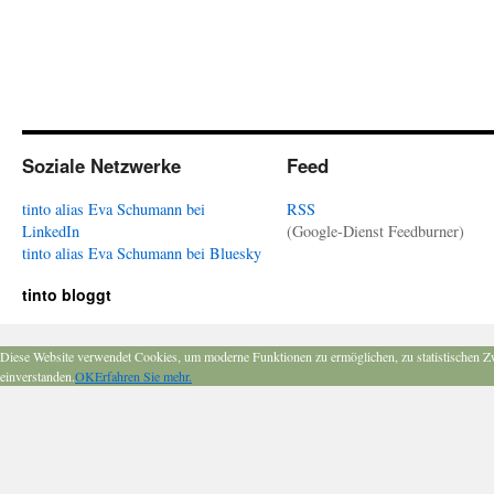
Soziale Netzwerke
Feed
tinto alias Eva Schumann bei
RSS
LinkedIn
(Google-Dienst Feedburner)
tinto alias Eva Schumann bei Bluesky
tinto bloggt
Diese Website verwendet Cookies, um moderne Funktionen zu ermöglichen, zu statistischen Z
einverstanden.
OK
Erfahren Sie mehr.