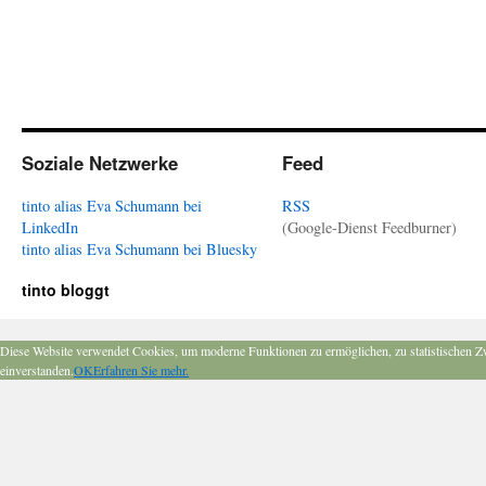
Soziale Netzwerke
Feed
tinto alias Eva Schumann bei
RSS
LinkedIn
(Google-Dienst Feedburner)
tinto alias Eva Schumann bei Bluesky
tinto bloggt
Diese Website verwendet Cookies, um moderne Funktionen zu ermöglichen, zu statistischen Z
einverstanden.
OK
Erfahren Sie mehr.