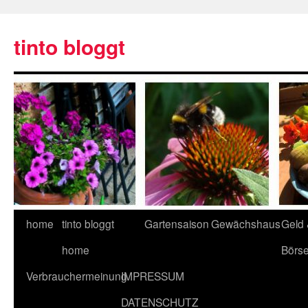
tinto bloggt
home
tinto bloggt
Gartensaison
Gewächshaus
Geld
home
Börs
Verbrauchermeinung
IMPRESSUM
DATENSCHUTZ