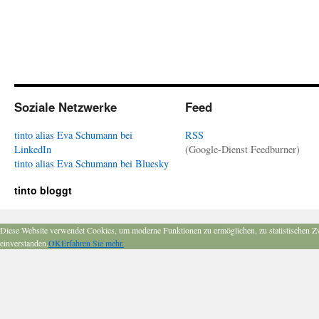
Soziale Netzwerke
Feed
tinto alias Eva Schumann bei
RSS
LinkedIn
(Google-Dienst Feedburner)
tinto alias Eva Schumann bei Bluesky
tinto bloggt
Diese Website verwendet Cookies, um moderne Funktionen zu ermöglichen, zu statistischen Z
einverstanden.
OK
Erfahren Sie mehr.