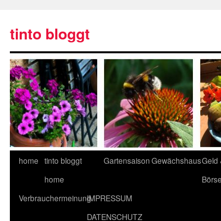
tinto bloggt
home
tinto bloggt
Gartensaison
Gewächshaus
Geld
home
Börs
Verbrauchermeinung
IMPRESSUM
DATENSCHUTZ