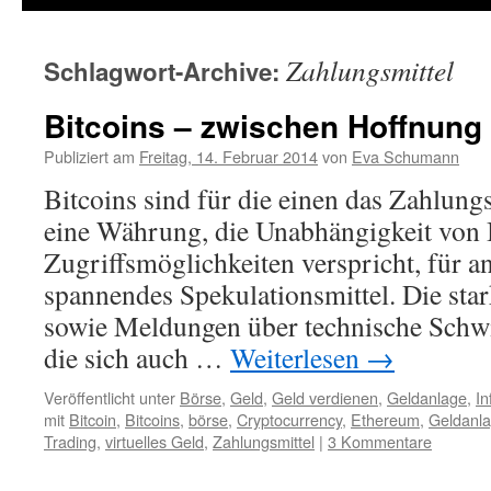
Zahlungsmittel
Schlagwort-Archive:
Bitcoins – zwischen Hoffnung
Publiziert am
Freitag, 14. Februar 2014
von
Eva Schumann
Bitcoins sind für die einen das Zahlung
eine Währung, die Unabhängigkeit von 
Zugriffsmöglichkeiten verspricht, für an
spannendes Spekulationsmittel. Die st
sowie Meldungen über technische Schwi
die sich auch …
Weiterlesen
→
Veröffentlicht unter
Börse
,
Geld
,
Geld verdienen
,
Geldanlage
,
In
mit
Bitcoin
,
Bitcoins
,
börse
,
Cryptocurrency
,
Ethereum
,
Geldanl
Trading
,
virtuelles Geld
,
Zahlungsmittel
|
3 Kommentare