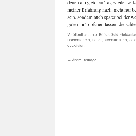
denen am gleichen Tag wieder verkau
meiner Erfahrung nach, nicht nur 
sein, sondern auch später bei der w
guten im Töpfchen lassen, die schle
Veröffentlicht unter
Börse
,
Geld
,
Geldanla
Börsenregeln
,
Depot
,
Diversifikation
,
Gel
deaktiviert
←
Ältere Beiträge