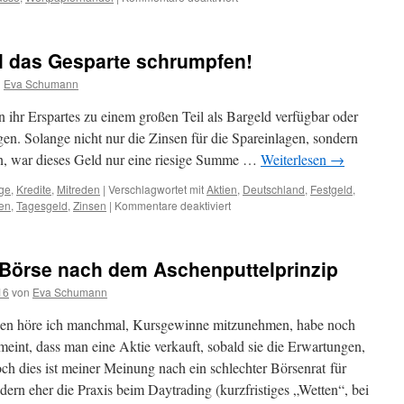
will das Gesparte schrumpfen!
n
Eva Schumann
 ihr Erspartes zu einem großen Teil als Bargeld verfügbar oder
gen. Solange nicht nur die Zinsen für die Spareinlagen, sondern
ren, war dieses Geld nur eine riesige Summe …
Weiterlesen
→
ge
,
Kredite
,
Mitreden
|
Verschlagwortet mit
Aktien
,
Deutschland
,
Festgeld
,
en
,
Tagesgeld
,
Zinsen
|
Kommentare deaktiviert
 Börse nach dem Aschenputtelprinzip
16
von
Eva Schumann
en höre ich manchmal, Kursgewinne mitzunehmen, habe noch
eint, dass man eine Aktie verkauft, sobald sie die Erwartungen,
och dies ist meiner Meinung nach ein schlechter Börsenrat für
ndern eher die Praxis beim Daytrading (kurzfristiges „Wetten“, bei