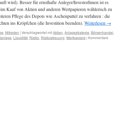
ft wird). Besser für ernsthafte Anleger/InvestorInnen ist es
beim Kauf von Aktien und anderen Wertpapieren wählerisch zu
eiteren Pflege des Depots wie Aschenputtel zu verfahren : die
chten ins Kröpfchen (die Investition beenden).
Weiterlesen
→
ge
,
Mitreden
|
Verschlagwortet mit
Aktien
,
Anlagestrategie
,
Börsenhandel
,
danlage
,
Liquidität
,
Risiko
,
Risikostreuung
,
Wertpapiere
|
Kommentare