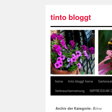
tinto bloggt
home
tinto bloggt home
Gartensa
Verbrauchermeinung
IMPRESSUM 
Börse
Archiv der Kategorie: