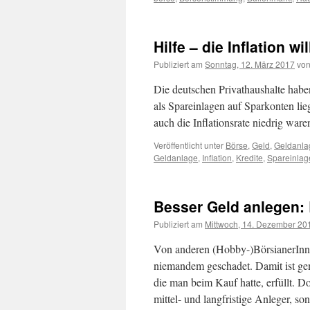
Hilfe – die Inflation 
Publiziert am
Sonntag, 12. März 2017
vo
Die deutschen Privathaushalte haben
als Spareinlagen auf Sparkonten lie
auch die Inflationsrate niedrig wa
Veröffentlicht unter
Börse
,
Geld
,
Geldanla
Geldanlage
,
Inflation
,
Kredite
,
Spareinlag
Besser Geld anlegen:
Publiziert am
Mittwoch, 14. Dezember 20
Von anderen (Hobby-)BörsianerInn
niemandem geschadet. Damit ist gem
die man beim Kauf hatte, erfüllt. D
mittel- und langfristige Anleger, so