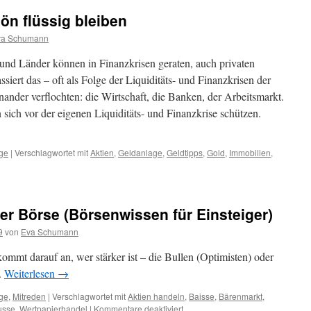
ön flüssig bleiben
va Schumann
und Länder können in Finanzkrisen geraten, auch privaten
siert das – oft als Folge der Liquiditäts- und Finanzkrisen der
inander verflochten: die Wirtschaft, die Banken, der Arbeitsmarkt.
sich vor der eigenen Liquiditäts- und Finanzkrise schützen.
ge
|
Verschlagwortet mit
Aktien
,
Geldanlage
,
Geldtipps
,
Gold
,
Immobilien
,
er Börse (Börsenwissen für Einsteiger)
9
von
Eva Schumann
 kommt darauf an, wer stärker ist – die Bullen (Optimisten) oder
.
Weiterlesen
→
ge
,
Mitreden
|
Verschlagwortet mit
Aktien handeln
,
Baisse
,
Bärenmarkt
,
usse
,
Wertpapierhandel
|
Kommentare deaktiviert