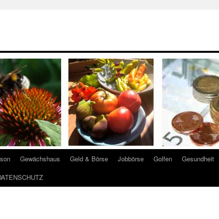
ison
Gewächshaus
Geld & Börse
Jobbörse
Golfen
Gesundheit
DATENSCHUTZ