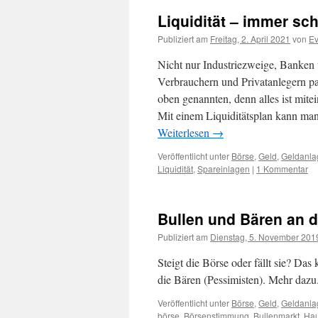
Liquidität – immer sch
Publiziert am
Freitag, 2. April 2021
von
E
Nicht nur Industriezweige, Banken 
Verbrauchern und Privatanlegern pas
oben genannten, denn alles ist mite
Mit einem Liquiditätsplan kann man 
Weiterlesen
→
Veröffentlicht unter
Börse
,
Geld
,
Geldanla
Liquidität
,
Spareinlagen
|
1 Kommentar
Bullen und Bären an d
Publiziert am
Dienstag, 5. November 201
Steigt die Börse oder fällt sie? Das
die Bären (Pessimisten). Mehr dazu
Veröffentlicht unter
Börse
,
Geld
,
Geldanla
börse
,
Börsenstimmung
,
Bullenmarkt
,
Ha