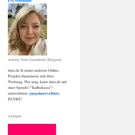
Eva Schumann
Autorin, Freie Journalistin, Bloggerin
tinto.de & meine anderen Online-
Projekte finanzieren sich über
Werbung. Wer mag, kann tinto.de mit
einer Spende ("Kaffeekasse")
unterstützen:
paypalme/eva4tinto
.
DANKE!
Anzeigen