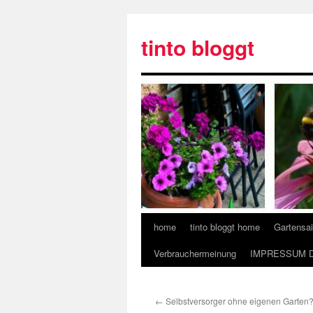
tinto bloggt
home
tinto bloggt home
Gartensa
Verbrauchermeinung
IMPRESSUM 
←
Selbstversorger ohne eigenen Garten?