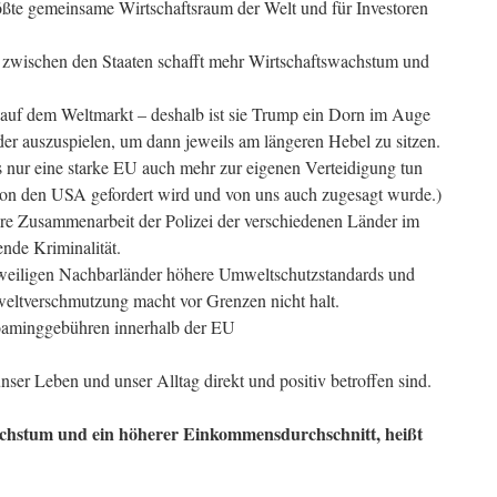
ßte gemeinsame Wirtschaftsraum der Welt und für Investoren
wischen den Staaten schafft mehr Wirtschaftswachstum und
n auf dem Weltmarkt – deshalb ist sie Trump ein Dorn im Auge
er auszuspielen, um dann jeweils am längeren Hebel zu sitzen.
ass nur eine starke EU auch mehr zur eigenen Verteidigung tun
 von den USA gefordert wird und von uns auch zugesagt wurde.)
ere Zusammenarbeit der Polizei der verschiedenen Länder im
nde Kriminalität.
eiligen Nachbarländer höhere Umweltschutzstandards und
eltverschmutzung macht vor Grenzen nicht halt.
aminggebühren innerhalb der EU
nser Leben und unser Alltag direkt und positiv betroffen sind.
Wachstum und ein höherer Einkommensdurchschnitt, heißt