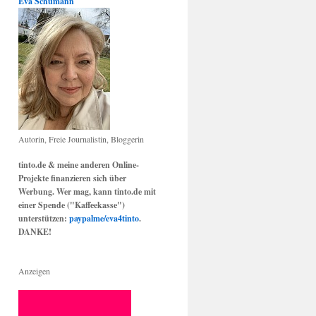
Eva Schumann
Autorin, Freie Journalistin, Bloggerin
tinto.de & meine anderen Online-
Projekte finanzieren sich über
Werbung. Wer mag, kann tinto.de mit
einer Spende ("Kaffeekasse")
unterstützen:
paypalme/eva4tinto
.
DANKE!
Anzeigen