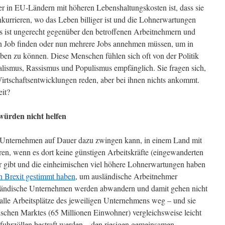
er in EU-Ländern mit höheren Lebenshaltungskosten ist, dass sie
urrieren, wo das Leben billiger ist und die Lohnerwartungen
Das ist ungerecht gegenüber den betroffenen Arbeitnehmern und
nen Job finden oder nun mehrere Jobs annehmen müssen, um in
ben zu können. Diese Menschen fühlen sich oft von der Politik
alismus, Rassismus und Populismus empfänglich. Sie fragen sich,
Wirtschaftsentwicklungen reden, aber bei ihnen nichts ankommt.
eit?
würden nicht helfen
n Unternehmen auf Dauer dazu zwingen kann, in einem Land mit
n, wenn es dort keine günstigen Arbeitskräfte (eingewanderten
r gibt und die einheimischen viel höhere Lohnerwartungen haben
en Brexit gestimmt haben
, um ausländische Arbeitnehmer
sländische Unternehmen werden abwandern und damit gehen nicht
 alle Arbeitsplätze des jeweiligen Unternehmens weg – und sie
tischen Marktes (65 Millionen Einwohner) vergleichsweise leicht
nfuhrzöllen bestraft werden – den riesigen gemeinsamen