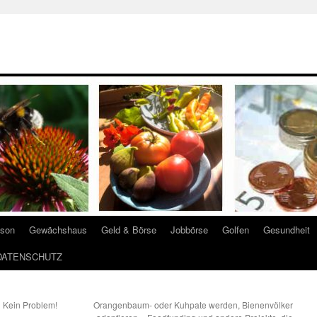
ison
Gewächshaus
Geld & Börse
Jobbörse
Golfen
Gesundheit
DATENSCHUTZ
 Kein Problem!
Orangenbaum- oder Kuhpate werden, Bienenvölker