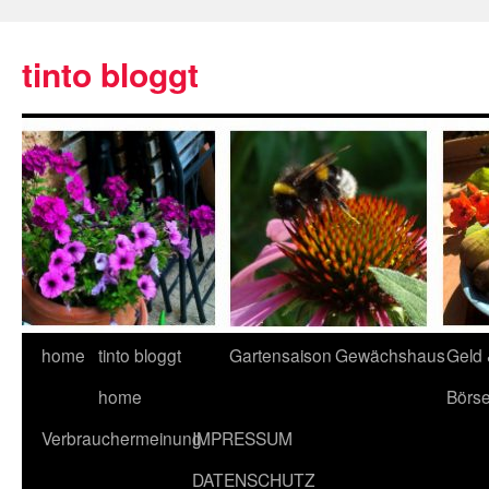
tinto bloggt
home
tinto bloggt
Gartensaison
Gewächshaus
Geld
home
Börs
Verbrauchermeinung
IMPRESSUM
DATENSCHUTZ