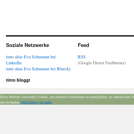
Soziale Netzwerke
Feed
tinto alias Eva Schumann bei
RSS
LinkedIn
(Google-Dienst Feedburner)
tinto alias Eva Schumann bei Bluesky
tinto bloggt
Diese Website verwendet Cookies, um moderne Funktionen zu ermöglichen, zu statistischen Z
einverstanden.
OK
Erfahren Sie mehr.