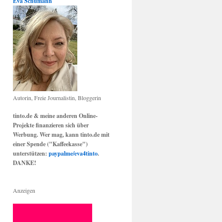
Eva Schumann
Autorin, Freie Journalistin, Bloggerin
tinto.de & meine anderen Online-
Projekte finanzieren sich über
Werbung. Wer mag, kann tinto.de mit
einer Spende ("Kaffeekasse")
unterstützen:
paypalme/eva4tinto
.
DANKE!
Anzeigen