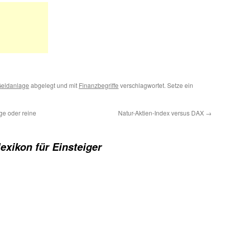
eldanlage
abgelegt und mit
Finanzbegriffe
verschlagwortet. Setze ein
e oder reine
Natur-Aktien-Index versus DAX
→
exikon für Einsteiger