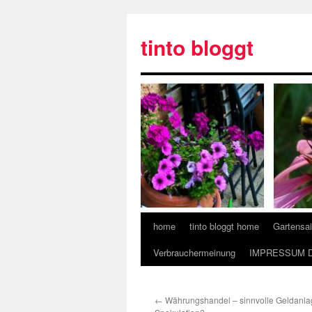
tinto bloggt
home
tinto bloggt home
Gartensa
Verbrauchermeinung
IMPRESSUM 
←
Währungshandel – sinnvolle Geldanlag