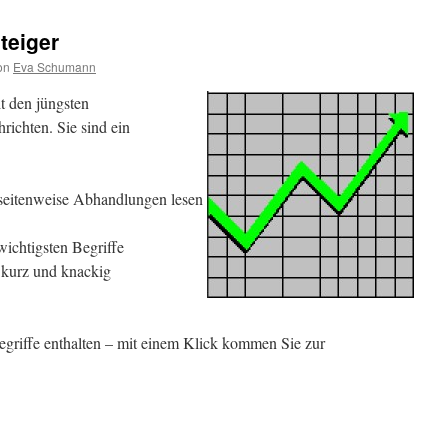
teiger
on
Eva Schumann
it den jüngsten
richten. Sie sind ein
seitenweise Abhandlungen lesen
wichtigsten Begriffe
 kurz und knackig
begriffe enthalten – mit einem Klick kommen Sie zur