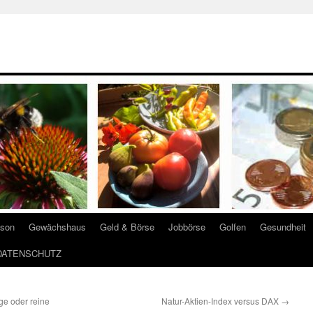
ison
Gewächshaus
Geld & Börse
Jobbörse
Golfen
Gesundheit
DATENSCHUTZ
e oder reine
Natur-Aktien-Index versus DAX
→