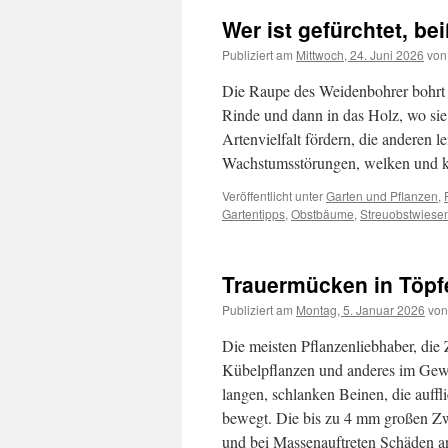
Wer ist gefürchtet, be
Publiziert am
Mittwoch, 24. Juni 2026
von
Die Raupe des Weidenbohrer bohrt s
Rinde und dann in das Holz, wo sie 
Artenvielfalt fördern, die anderen 
Wachstumsstörungen, welken und k
Veröffentlicht unter
Garten und Pflanzen
,
Gartentipps
,
Obstbäume
,
Streuobstwiese
Trauermücken in Töpf
Publiziert am
Montag, 5. Januar 2026
von
Die meisten Pflanzenliebhaber, die
Kübelpflanzen und anderes im Gewä
langen, schlanken Beinen, die auff
bewegt. Die bis zu 4 mm großen Zwe
und bei Massenauftreten Schäden a