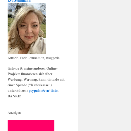
Eva Schumann
Autorin, Freie Journalistin, Bloggerin
tinto.de & meine anderen Online-
Projekte finanzieren sich über
Werbung. Wer mag, kann tinto.de mit
einer Spende ("Kaffeekasse")
unterstützen:
paypalme/eva4tinto
.
DANKE!
Anzeigen