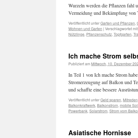
Wurzeln werden die Pflanzen fahl un
Vermeidung und Bekämpfung von T
Veröffentlicht unter
Garten und Pflanzen
,
Wohnen und Garten
|
Verschlagwortet mit
Nützlinge
,
Pflanzenschutz
,
Topfgarten
,
Tr
Ich mache Strom selbst
Publiziert am
Mittwoch, 10. Dezember 20
In Teil 1 von Ich mache Strom habe
Stromerzeugung auf Balkon und Terra
und schaffte eine bessere Ausrüstu
Veröffentlicht unter
Geld sparen
,
Mitreden
Balkonkraftwerk
,
Balkonstrom
,
mobile So
Powerbank
,
Solarstrom
,
Strom vom Balko
Asiatische Hornisse