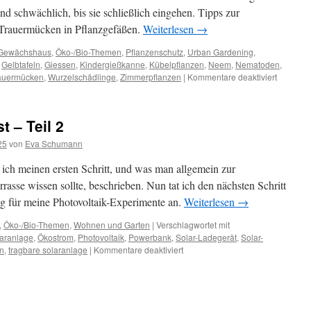
d schwächlich, bis sie schließlich eingehen. Tipps zur
rauermücken in Pflanzgefäßen.
Weiterlesen
→
Gewächshaus
,
Öko-/Bio-Themen
,
Pflanzenschutz
,
Urban Gardening
,
Gelbtafeln
,
Giessen
,
Kindergießkanne
,
Kübelpflanzen
,
Neem
,
Nematoden
,
auermücken
,
Wurzelschädlinge
,
Zimmerpflanzen
|
Kommentare deaktiviert
 – Teil 2
25
von
Eva Schumann
 ich meinen ersten Schritt, und was man allgemein zur
sse wissen sollte, beschrieben. Nun tat ich den nächsten Schritt
ng für meine Photovoltaik-Experimente an.
Weiterlesen
→
,
Öko-/Bio-Themen
,
Wohnen und Garten
|
Verschlagwortet mit
laranlage
,
Ökostrom
,
Photovoltaik
,
Powerbank
,
Solar-Ladegerät
,
Solar-
n
,
tragbare solaranlage
|
Kommentare deaktiviert