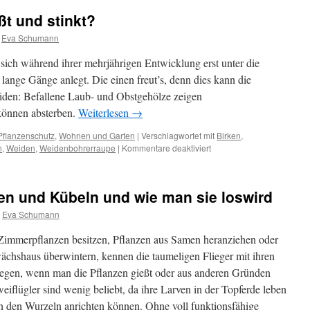
ißt und stinkt?
Eva Schumann
ich während ihrer mehrjährigen Entwicklung erst unter die
lange Gänge anlegt. Die einen freut’s, denn dies kann die
leiden: Befallene Laub- und Obstgehölze zeigen
önnen absterben.
Weiterlesen
→
Pflanzenschutz
,
Wohnen und Garten
|
Verschlagwortet mit
Birken
,
n
,
Weiden
,
Weidenbohrerraupe
|
Kommentare deaktiviert
en und Kübeln und wie man sie loswird
Eva Schumann
 Zimmerpflanzen besitzen, Pflanzen aus Samen heranziehen oder
chshaus überwintern, kennen die taumeligen Flieger mit ihren
liegen, wenn man die Pflanzen gießt oder aus anderen Gründen
iflügler sind wenig beliebt, da ihre Larven in der Topferde leben
n den Wurzeln anrichten können. Ohne voll funktionsfähige