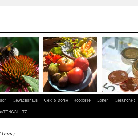
ison
Gewächshaus
Geld & Börse
Jobbörse
Golfen
Gesundheit
DATENSCHUTZ
 Garten