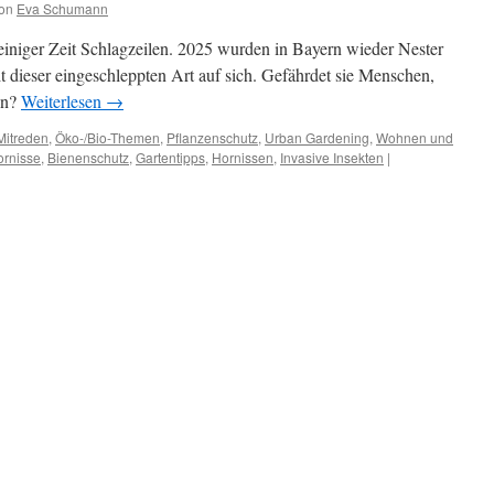
on
Eva Schumann
 einiger Zeit Schlagzeilen. 2025 wurden in Bayern wieder Nester
it dieser eingeschleppten Art auf sich. Gefährdet sie Menschen,
en?
Weiterlesen
→
Mitreden
,
Öko-/Bio-Themen
,
Pflanzenschutz
,
Urban Gardening
,
Wohnen und
ornisse
,
Bienenschutz
,
Gartentipps
,
Hornissen
,
Invasive Insekten
|