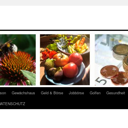
ison
Gewächshaus
Geld & Börse
Jobbörse
Golfen
Gesundheit
DATENSCHUTZ