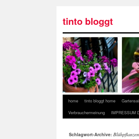
tinto bloggt
home
tinto bloggt home
Gartensa
Verbrauchermeinung
IMPRESSUM 
Blühpflanzen
Schlagwort-Archive: