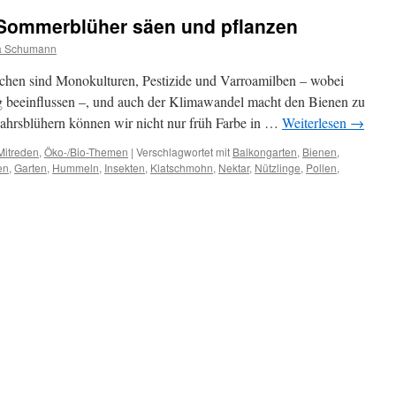
 Sommerblüher säen und pflanzen
a Schumann
achen sind Monokulturen, Pestizide und Varroamilben – wobei
ig beeinflussen –, und auch der Klimawandel macht den Bienen zu
ahrsblühern können wir nicht nur früh Farbe in …
Weiterlesen
→
Mitreden
,
Öko-/Bio-Themen
|
Verschlagwortet mit
Balkongarten
,
Bienen
,
en
,
Garten
,
Hummeln
,
Insekten
,
Klatschmohn
,
Nektar
,
Nützlinge
,
Pollen
,