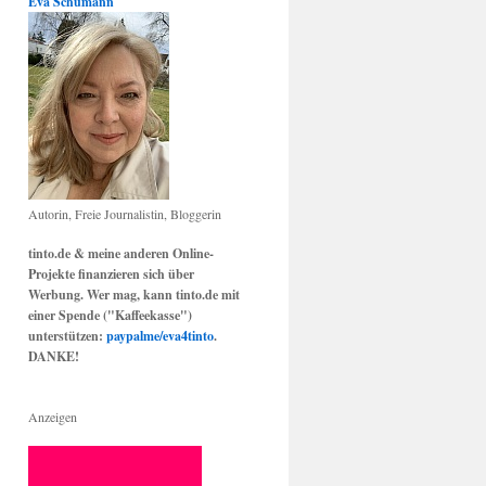
Eva Schumann
Autorin, Freie Journalistin, Bloggerin
tinto.de & meine anderen Online-
Projekte finanzieren sich über
Werbung. Wer mag, kann tinto.de mit
einer Spende ("Kaffeekasse")
unterstützen:
paypalme/eva4tinto
.
DANKE!
Anzeigen