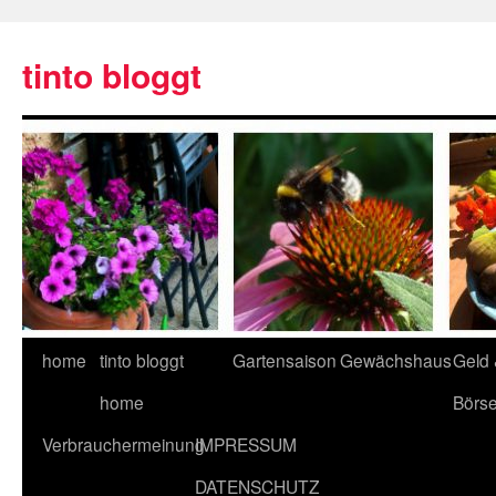
tinto bloggt
home
tinto bloggt
Gartensaison
Gewächshaus
Geld
home
Börs
Verbrauchermeinung
IMPRESSUM
DATENSCHUTZ