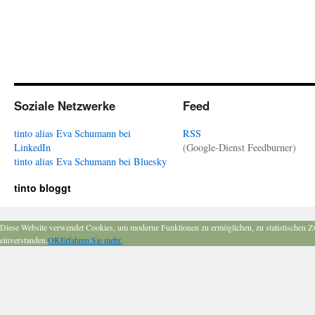
Soziale Netzwerke
Feed
tinto alias Eva Schumann bei
RSS
LinkedIn
(Google-Dienst Feedburner)
tinto alias Eva Schumann bei Bluesky
tinto bloggt
Diese Website verwendet Cookies, um moderne Funktionen zu ermöglichen, zu statistischen Z
einverstanden.
OK
Erfahren Sie mehr.