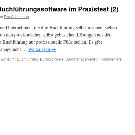
uchführungssoftware im Praxistest (2)
on
Eva Schumann
leine Unternehmen, die ihre Buchführung selbst machen, stehen
von den provisorischen selbst gebastelten Lösungen aus den
uchführung auf professionelle Füße stellen. Es gibt
omanagement …
Weiterlesen
→
wortet mit
Buchführung
,
Büro-Software
,
Büromanagement
|
4 Kommentare