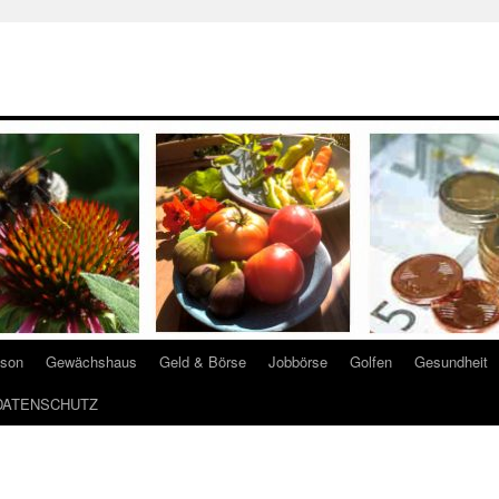
ison
Gewächshaus
Geld & Börse
Jobbörse
Golfen
Gesundheit
DATENSCHUTZ