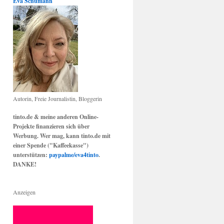
Eva Schumann
Autorin, Freie Journalistin, Bloggerin
tinto.de & meine anderen Online-
Projekte finanzieren sich über
Werbung. Wer mag, kann tinto.de mit
einer Spende ("Kaffeekasse")
unterstützen:
paypalme/eva4tinto
.
DANKE!
Anzeigen