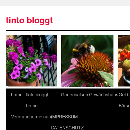
tinto bloggt
home
tinto bloggt
Gartensaison
Gewächshaus
Geld
home
Börs
Verbrauchermeinung
IMPRESSUM
DATENSCHUTZ