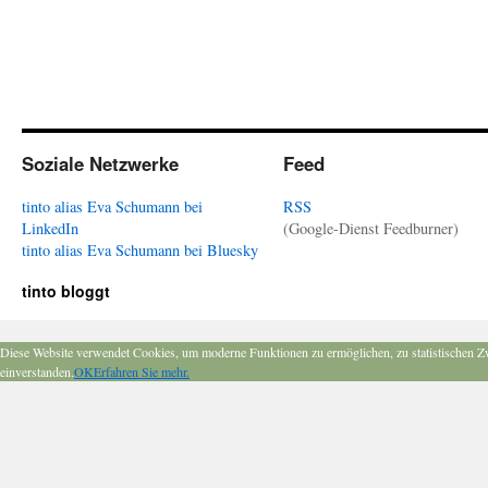
Soziale Netzwerke
Feed
tinto alias Eva Schumann bei
RSS
LinkedIn
(Google-Dienst Feedburner)
tinto alias Eva Schumann bei Bluesky
tinto bloggt
Diese Website verwendet Cookies, um moderne Funktionen zu ermöglichen, zu statistischen Z
einverstanden.
OK
Erfahren Sie mehr.