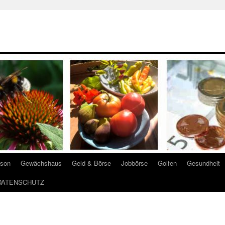
ison
Gewächshaus
Geld & Börse
Jobbörse
Golfen
Gesundheit
DATENSCHUTZ