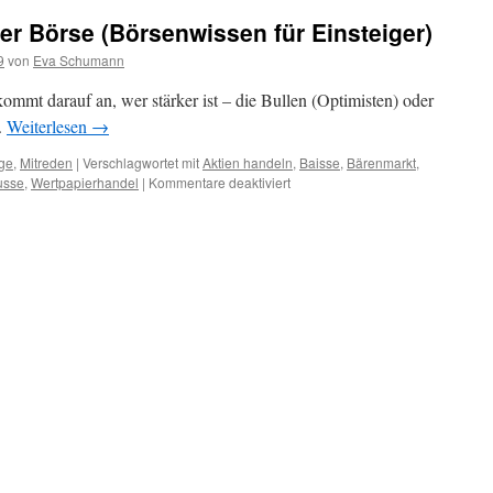
er Börse (Börsenwissen für Einsteiger)
9
von
Eva Schumann
 kommt darauf an, wer stärker ist – die Bullen (Optimisten) oder
.
Weiterlesen
→
ge
,
Mitreden
|
Verschlagwortet mit
Aktien handeln
,
Baisse
,
Bärenmarkt
,
usse
,
Wertpapierhandel
|
Kommentare deaktiviert